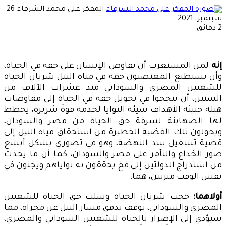
أرسل
المفكر على محمد الشرفاء
26
بريدا
سبتمبر، 2021
إلكتر
2 دقائق
إنه
لمن المستغرب أن يفاوض الإنسان على حقه في الحياة،
وأن يستطيع المغتصبون حقه في مياه النيل شريان الحياة
للشعبين المصري والسوداني منذ عشرات الآلاف من
السنين، أن ينجحوا في تحويل حقه في الحياة إلى مفاوضات
هبلة خبيثة الأهداف سيئة النوايا لخدمة قوةً شريرة، يخطط
لها الصهاينة لسرقة حق الحياة من مصر والسودان،
ويحولون تلك القضية الخطيرة من استحقاق مياه النيل إلى
قضية تشغيل سد النهضة، وهو في تصوري يشكل أبشع
صور الخداع والتآمر على مصر والسودان، كما أن ما يحدث
من استدراج الدولتين إلى فخ يحققون به نواياهم ويجنون في
نفس الوقت ميزتين، هما:
أولاهما؛
حجب شريان الحياة وسلب حق الحياة للشعبين
المصري والسوداني، بوقف تدفق مسار النيل عن مجراه، مما
سيؤدي إلى الإضرار بالحياة للشعبين السوداني والمصري،