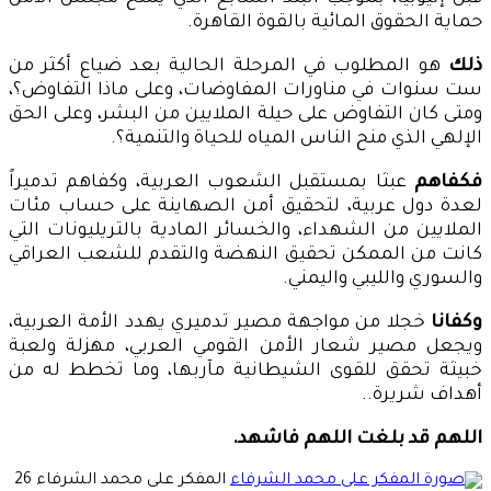
حماية الحقوق المائية بالقوة القاهرة.
ذلك
هو المطلوب في المرحلة الحالية بعد ضياع أكثر من
ست سنوات في مناورات المفاوضات، وعلى ماذا التفاوض؟،
ومتى كان التفاوض على حيلة الملايين من البشر، وعلى الحق
الإلهي الذي منح الناس المياه للحياة والتنمية؟.
فكفاهم
عبثا بمستقبل الشعوب العربية، وكفاهم تدميراً
لعدة دول عربية، لتحقيق أمن الصهاينة على حساب مئات
الملايين من الشهداء، والخسائر المادية بالتريليونات التي
كانت من الممكن تحقيق النهضة والتقدم للشعب العراقي
والسوري والليبي واليمني.
وكفانا
خجلا من مواجهة مصير تدميري يهدد الأمة العربية،
ويجعل مصير شعار الأمن القومي العربي، مهزلة ولعبة
خبيثة تحقق للقوى الشيطانية مآربها، وما تخطط له من
أهداف شريرة..
اللهم قد بلغت اللهم فاشهد.
أرسل
المفكر على محمد الشرفاء
26