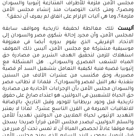
مجلس الأمن ملزمة للأطراف المتنازعة إثيوبيا والسودان
ومصر؟، ومتى كانت التوصيات منذ إنشاء مجلس الأمن
ملزمة؟، وما هي آليات الإلزام على اتفاق لم يعرف أن تحقق؟.
أليست
تلك مغالطة لحقيقة تاريخية ومواقف سابقة
لمجلس الأمن، وأن مجرد إحالة شكوى مصر والسودان إلى
الاتحاد الإفريقي، الذي يقوم بدوره أيضا في معزوفة
موسيقية مشتركة مع مجلس الأمن، أليس ذلك الموقف
استهلاك للزمن لتحقيق الهدف الشرير من مصادرة حق
المياه للشعب المصري والسوداني.. هل المشكلة مع
إثيوبيا قضية فنية لكيفية التعامل بتشغيل السد أم قضية
مصيرية، وحق مكتسب من عشرات الآلاف من السنين
بتغذية نهر النيل لمصر والسودان؟، فلماذا لا تطالب مصر
والسودان مجلس الأمن بأن الإجراءات الأحادية من مصادرة
حق الحياة للشعبين في الدولتين، هو اعتداء صارخ على حقوق
تاريخية قبل وجود بريطانيا للوجود وقبل التاريخ، بالإضافة
للاتفاقيات المبرمة في القرن التاسع عشر؟، لماذا لا يعتبر
التهديد الإثيوبي لحياة الملايين من الدولتين تهديداً للأمن
والسلم الدوليين، ليصدر مجلس الأمن قراراً صريحا يسجل
فيه موقفا عادلاً لحصص المياة أن لا تمس تحت أي مبرر من
قبل إثيوبيا، بموجب البند السابع الذي يمنح مجلس الأمن