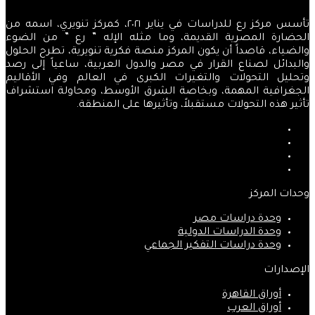
تأسس مركز رع للدراسات في يناير ٢٠٢١، كمركز تنويري، اسمه من
الحضارة المصرية القديمة، وما مثله الإله ” رع ” من الضوء
والضياء، قاصداً أن يكون المركز منصة فكرية تنويرية، تطرح الحلول
والبدائل لصناع القرار في مصر والدول العربية، ساعياً إلى رصد
وتحليل التحولات والتغيرات الكبرى في العالم وفي الأقاليم
الجغرافية المهمة، وبخاصة الشرق الأوسط، ومحاولة استشراف
تأثير هذه التحولات مستقبلاً، وتأثيرها على المنطقة.
فيسبوك
‫X
‫YouTube
انستقرام
وحدات المركز
وحدة دراسات مصر
وحدة الدراسات الدولية
وحدة دراسات التفكير الجماعي
الإصدارات
أوراق القاهرة
أوراق العرب