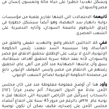
ويشكل تهديداً خطيراً على حياة مائة وخمسون إنسان في
مصر والسودان.
ثانيهما؛
الاحتمالات التي كتبتها تقارير علمية من مؤسسات
دولية بانهيار سد النهضة، وهو أيضاً سيشكل خطورة في
إغراق الخرطوم عاصمة السودان، وآثاره التدميرية على
الشعب المصري.
ففي
كلا الحالتين الخطر واقع والتهديد حقيقي والقلق من
المأساة، وما سيسببه السد بتعنت رئيس الحكومة
الإثيوبية، الذي لا يرغب على الإطلاق بتحقيق الاتفاق مع مصر
والسودان، لأنه ينفذ خطة سرية لتحقيق أهداف شيطانية،
سبق وأن عاشها الصهاينة منذ أكثر من ألفي عام، لتحقيق
رغبتهم في الانتقام من مصر، وليس الموقف الإثيوبي نابع
من مصلحة الحكومة الإثيوبية لصالح الشعب الإثيوبي.
وأود
هنا أن أوضح معلومة مغلوطة منذ متى كان مجلس
الأمن عادلاً مع الدول العربية؟، ألم يصدر قراراً (٢٤٢)
بانسحاب إسرائيل من الأراضي العربية التي احتلتها قبل ٥
يونيه عام ١٩٦٧م، بالرغم من مرور 45 سنة على اجماع أعضاء
مجلس الأمن على إصداره، فكيف يمكن أن تكون توصية