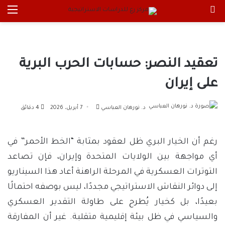
بحث عن
الق
تعقيد النصر: حسابات الحرب البرية
على إيران
أرسل
د. نورهان العباسي
7 أبريل، 2026
4 دقائق
بريدا
إلكترونيا
رغم أن الخيار البري ظل لعقود بمثابة “الخط الأحمر” في
أي مواجهة بين الولايات المتحدة وإيران، فإن تصاعد
التوترات العسكرية في المرحلة الراهنة أعاد هذا السيناريو
إلى دوائر النقاش الاستراتيجي مجددًا، ليس بوصفه احتمالًا
بعيدًا، بل كخيار يُطرح على طاولة التقدير العسكري
والسياسي في ظل بيئة إقليمية متقلبة. غير أن المفارقة