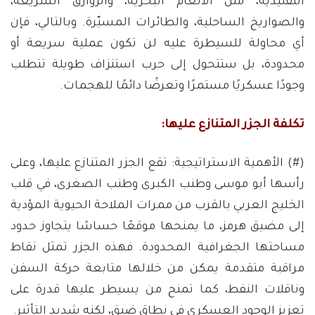
التقليدية، مثل الألغام البحرية، والزوارق السريعة،
والصواريخ الساحلية، والطائرات المسيّرة. وبالتالي، فإن
أي محاولة للسيطرة عليه لن تكون عملية سريعة أو
محدودة، بل ستتحول إلى حرب استنزاف طويلة تتطلب
وجودًا عسكريًا مستمرًا وتعرضًا دائمًا للهجمات.
تكلفة الجزر المتنازع عليها:
(#) الأهمية الاستراتيجية: تقع الجزر المتنازع عليها، وعلى
رأسها أبو موسى وطنب الكبرى وطنب الصغرى، في قلب
الخليج العربي بالقرب من ممرات الملاحة الحيوية المؤدية
إلى مضيق هرمز، ما يمنحها موقعًا حساسًا يتجاوز حدود
مساحتها الجغرافية المحدودة. فهذه الجزر تمثل نقاط
مراقبة متقدمة يمكن من خلالها متابعة حركة السفن
وناقلات النفط، كما تمنح من يسيطر عليها قدرة على
تعزيز الوجود العسكري في نطاق ضيق، لكنه شديد التأثير.