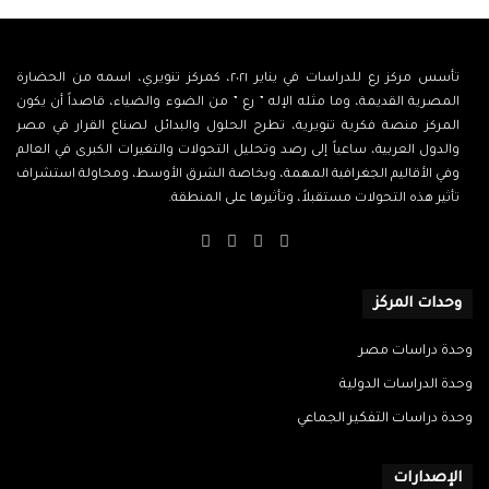
تأسس مركز رع للدراسات في يناير ٢٠٢١، كمركز تنويري، اسمه من الحضارة
المصرية القديمة، وما مثله الإله ” رع ” من الضوء والضياء، قاصداً أن يكون
المركز منصة فكرية تنويرية، تطرح الحلول والبدائل لصناع القرار في مصر
والدول العربية، ساعياً إلى رصد وتحليل التحولات والتغيرات الكبرى في العالم
وفي الأقاليم الجغرافية المهمة، وبخاصة الشرق الأوسط، ومحاولة استشراف
تأثير هذه التحولات مستقبلاً، وتأثيرها على المنطقة.
‫X
فيسبوك
‫YouTube
انستقرام
وحدات المركز
وحدة دراسات مصر
وحدة الدراسات الدولية
وحدة دراسات التفكير الجماعي
الإصدارات