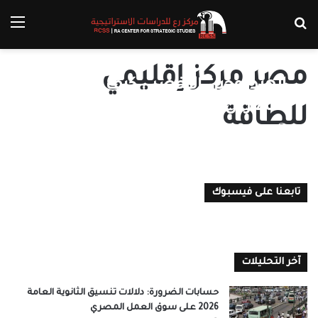
بحث عن
الق
مصر مركز إقليمي
الهيدروجين الأخضر.. كيف يمكن
لمصر أن تعزز مكانتها كمركز إقليمي
للطاقة
للطاقة؟
مركز رع
4 أغسطس، 2021
0
تابعنا على فيسبوك
آخر التحليلات
حسابات الضرورة: دلالات تنسيق الثانوية العامة
2026 على سوق العمل المصري