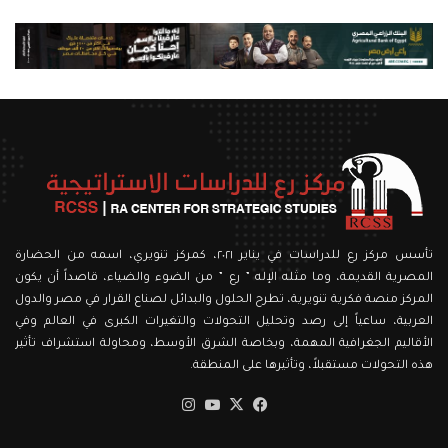
تأسس مركز رع للدراسات في يناير ٢٠٢١، كمركز تنويري، اسمه من الحضارة
المصرية القديمة، وما مثله الإله ” رع ” من الضوء والضياء، قاصداً أن يكون
المركز منصة فكرية تنويرية، تطرح الحلول والبدائل لصناع القرار في مصر والدول
العربية، ساعياً إلى رصد وتحليل التحولات والتغيرات الكبرى في العالم وفي
الأقاليم الجغرافية المهمة، وبخاصة الشرق الأوسط، ومحاولة استشراف تأثير
هذه التحولات مستقبلاً، وتأثيرها على المنطقة.
‫X
فيسبوك
‫YouTube
انستقرام