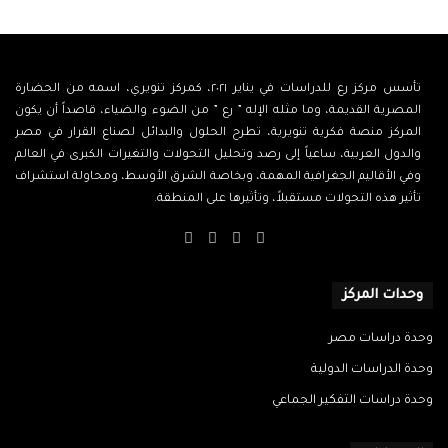
تأسس مركز رع للدراسات في يناير ٢٠٢١، كمركز تنويري، اسمه من الحضارة
المصرية القديمة، وما مثله الإله ” رع ” من الضوء والضياء، قاصداً أن يكون
المركز منصة فكرية تنويرية، تطرح الحلول والبدائل لصناع القرار في مصر
والدول العربية، ساعياً إلى رصد وتحليل التحولات والتغيرات الكبرى في العالم
وفي الأقاليم الجغرافية المهمة، وبخاصة الشرق الأوسط، ومحاولة استشراف
تأثير هذه التحولات مستقبلاً، وتأثيرها على المنطقة.
‫X
فيسبوك
‫YouTube
انستقرام
وحدات المركز
وحدة دراسات مصر
وحدة الدراسات الدولية
وحدة دراسات التفكير الجماعي