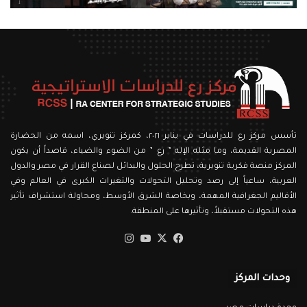
تأسس مركز رع للدراسات في يناير ٢٠٢١، كمركز تنويري، اسمه من الحضارة
المصرية القديمة، وما مثله الإله ” رع ” من الضوء والضياء، قاصداً أن يكون
المركز منصة فكرية تنويرية، تطرح الحلول والبدائل لصناع القرار في مصر والدول
العربية، ساعياً إلى رصد وتحليل التحولات والتغيرات الكبرى في العالم وفي
الأقاليم الجغرافية المهمة، وبخاصة الشرق الأوسط، ومحاولة استشراف تأثير
هذه التحولات مستقبلاً، وتأثيرها على المنطقة.
‫X
فيسبوك
‫YouTube
انستقرام
وحدات المركز