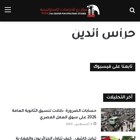
بحث عن
الق
حراس الدين فرع القاعدة في سوريا
حراس الدين
على عبد الجواد
14 أغسطس، 2022
0
تابعنا على فيسبوك
آخر التحليلات
حسابات الضرورة: دلالات تنسيق الثانوية العامة
2026 على سوق العمل المصري
6 أغسطس، 2026
تباين كاشف.. كيف تناول الجزائريون والمغاربة