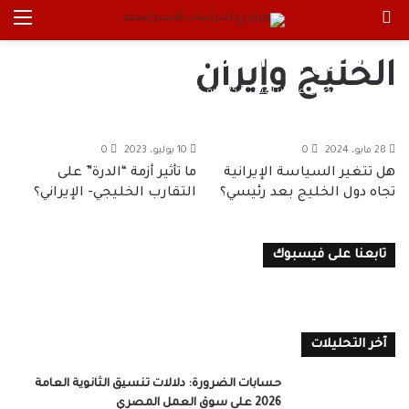
بحث عن
الق
حسابات المستقبل.. كيف يتحرك
الخليج بعد الحرب على إيران؟
الخليج وإيران
د. مصطفى عيد إبراهيم
25 مايو، 2026
0
28 مايو، 2024
0
10 يوليو، 2023
0
هل تتغير السياسة الإيرانية
ما تأثير أزمة “الدرة” على
تجاه دول الخليج بعد رئيسي؟
التقارب الخليجي- الإيراني؟
تابعنا على فيسبوك
آخر التحليلات
حسابات الضرورة: دلالات تنسيق الثانوية العامة
2026 على سوق العمل المصري