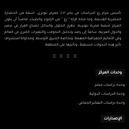
تأسس مركز رع للدراسات في يناير ٢٠٢١، كمركز تنويري، اسمه من الحضارة
المصرية القديمة، وما مثله الإله ” رع ” من الضوء والضياء، قاصداً أن يكون
المركز منصة فكرية تنويرية، تطرح الحلول والبدائل لصناع القرار في مصر
والدول العربية، ساعياً إلى رصد وتحليل التحولات والتغيرات الكبرى في العالم
وفي الأقاليم الجغرافية المهمة، وبخاصة الشرق الأوسط، ومحاولة استشراف
تأثير هذه التحولات مستقبلاً، وتأثيرها على المنطقة.
‫X
فيسبوك
‫YouTube
انستقرام
وحدات المركز
وحدة دراسات مصر
وحدة الدراسات الدولية
وحدة دراسات التفكير الجماعي
الإصدارات