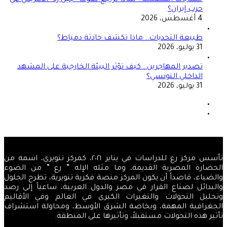
حرب إيران؟
4 أغسطس، 2026
طبيعة التحديات.. ماذا تكشف حادثة دمياط؟
31 يوليو، 2026
تصدير المهاجرين.. كيف تؤثر البيئة الخارجية على المشهد
الداخلي التونسي؟
31 يوليو، 2026
الصفحة
السابقة
الصفحة
التالية
تأسس مركز رع للدراسات في يناير ٢٠٢١، كمركز تنويري، اسمه من
الحضارة المصرية القديمة، وما مثله الإله ” رع ” من الضوء
والضياء، قاصداً أن يكون المركز منصة فكرية تنويرية، تطرح الحلول
والبدائل لصناع القرار في مصر والدول العربية، ساعياً إلى رصد
وتحليل التحولات والتغيرات الكبرى في العالم وفي الأقاليم
الجغرافية المهمة، وبخاصة الشرق الأوسط، ومحاولة استشراف
تأثير هذه التحولات مستقبلاً، وتأثيرها على المنطقة.