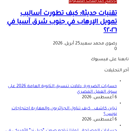
برنامج الدراسات الآسيوية
تقنيات حديثة: كيف تطورت أساليب
تمويل الإرهاب في جنوب شرق آسيا في
٢٠٢٦؟
رضوى محمد سعيد
25 أبريل، 2026
0
تابعنا على فيسبوك
آخر التحليلات
حسابات الضرورة: دلالات تنسيق الثانوية العامة 2026 على
سوق العمل المصري
6 أغسطس، 2026
تباين كاشف.. كيف تناول الجزائريون والمغاربة احتجاجات
تونس؟
6 أغسطس، 2026
حسابات المصلحة.. لماذا تراجع صوت “جيل زد” الأمريكي في