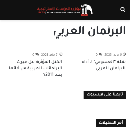
بحث عن
الق
لماذا مُنح “ولي العهد” وسام
“القائد”
البرلمان العربي
السيد راشد
24 أغسطس، 2024
0
6 مايو، 2023
0
21 يناير، 2021
0
نقلة “العسومي” لـ أداء
الكتل المؤثرة: هل غيرت
البرلمان العربي
البرلمانات العربية من أدائها
بعد 2011؟
تابعنا على فيسبوك
آخر التحليلات