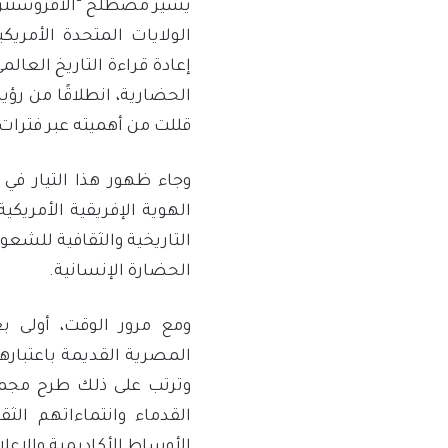
يشير مصطلح “الأفروسنتريك”
الولايات المتحدة الأمري
إعادة قراءة التاريخ العال
الحضارية، انطلاقًا من رؤي
قللت من أهميته عبر فترات
وجاء ظهور هذا التيار في
الهوية الإفريقية الأمريكي
التاريخية والثقافية للشعوب
الحضارة الإنسانية.
ومع مرور الوقت، أولى بع
المصرية القديمة باعتبارها 
وترتب على ذلك طرح مجمو
القدماء وانتماءاتهم الثق
الأوساط الأكاديمية والإعل