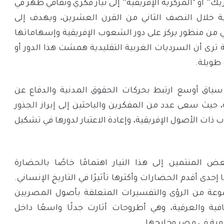
 أو “المركزية الإفريقية” إلى تيار فكري وثقافي ظهر في
كية خلال النصف الثاني من القرن العشرين، ويهدف إلى
مي من منظور يركز على دور الشعوب الإفريقية وإسهاماتها
ة ترى أن السرديات الغربية التقليدية همشت هذا الدور أو
 طويلة.
 سياق أوسع ارتبط بحركات الحقوق المدنية والدفاع عن
ة، حيث سعى عدد من المفكرين والباحثين إلى إبراز الجذور
 ذات الأصول الإفريقية، وإعادة الاعتبار لدورها في تشكيل
ض المنتمين إلى هذا التيار اهتمامًا خاصًا بالحضارة
إحدى أقدم الحضارات وأكثرها تأثيرًا في التاريخ الإنساني.
عة من الرؤى والتفسيرات المتعلقة بأصول المصريين
افية والعرقية، وهي أطروحات أثارت جدلًا واسعًا داخل
امية في مصر وخارجها.