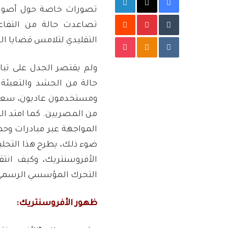
تصورات خاصة حول أصول ا
بينتيريست
تصاعدت حالة من التفاع
‫Pocket
Odnoklassniki
التقليدي لتلامس قضايا اله
ولم يقتصر الجدل على تبا
حالة من الحشد والتعبئة
ومستخدمون عاديون، سعيًا إ
من المصريين. كما امتد ال
المواجهة عبر مبادرات وحمل
ضوء ذلك، يطرح هذا التحلي
الأفروسنتريك، وكيف ان
التحرك المؤسسي الرسمي
ظهور الأفروسنتريك: