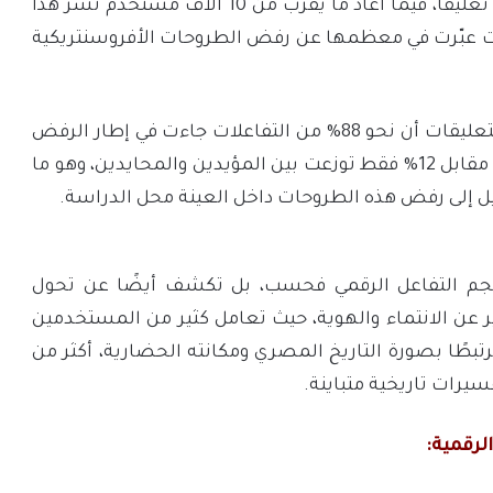
فيسبوك، إلى جانب 19,397 تعليقًا، فيما أعاد ما يقرب من 10 آلاف مستخدم نشر هذا
ت عبّرت في معظمها عن رفض الطروحات الأفروسنتريكية
كما أظهرت نتائج تحليل التعليقات أن نحو 88% من التفاعلات جاءت في إطار الرفض
أو المعارضة لهذه الأفكار، مقابل 12% فقط توزعت بين المؤيدين والمحايدين، وهو ما
ل إلى رفض هذه الطروحات داخل العينة محل الدراسة.
حجم التفاعل الرقمي فحسب، بل تكشف أيضًا عن تحول
 عن الانتماء والهوية، حيث تعامل كثير من المستخدمين
مرتبطًا بصورة التاريخ المصري ومكانته الحضارية، أكثر من
فسيرات تاريخية متباينة.
لرقمية: