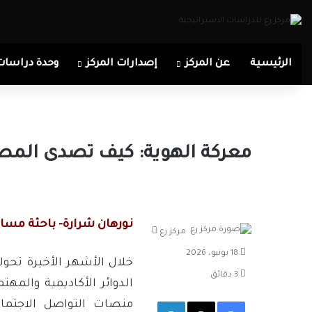
الرئيسية
عن المركز
إصدارات المركز
وحدة دراسات
معركة الهوية: كيف تصدى المص
نورهان شرارة- باحثة مساع
أرسل
مركز رع
بريدا
18 يونيو، 2026
إلكترونيا
خلال الأشهر الأخيرة تح
3 دقائق
الدوائر الأكاديمية والمهت
فيسبوك
‫X
لينكدإن
منصات التواصل الاجتما