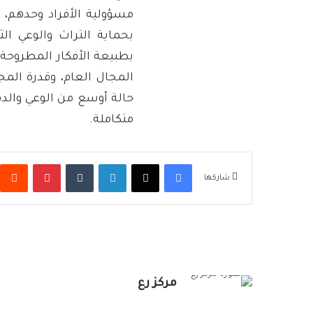
مسؤولية الأفراد وحدهم، 
بحماية التراث والوعي ال
بطبيعة الأفكار المطروحة
المجال العام، وقدرة المج
حالة أوسع من الوعي وال
متكاملة.
فيسبوك
‫X
لينكدإن
بينتيريس
شاركها
مركز رع