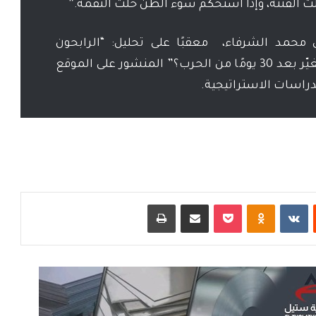
ّت الفتنة، وإذا استحكم سوء الظن حلّت النقمة.”
 محمد الشرفاء، معقبًا على تحليل: “الرابحون
والخاسرون.. ماذا تغيّر بعد 30 يومًا من الحرب؟” المنشور على الموقع
دراسات الاستراتيجية.
ت
Odnoklassniki
‫Pocket
مشاركة عبر البريد
طباعة