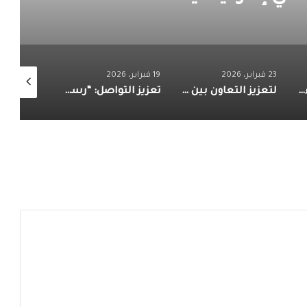
23 فبراير، 2026
19 فبراير، 2026
5 فبراير، 2026
مدير “رع”.. الشرفاء استبق واضعي نظريات العلاقات الدولية باستخدامه الردع والتحوط الاستراتيجي في تحقيق السلام
لتعزيز التعاون بين البلدين.. الوزير تركي آل الشيخ في زيارة رسمية للقاهرة
تعزيز التواصل: “رسالة السلام” تفتح جسورًا جديدة للحوار داخل الأمم المتحدة