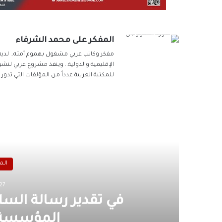
المفكر على محمد الشرفاء
مفكر وكاتب عربي مشغول بهموم أمته.. لديه 
الإقليمية والدولية.. وينفذ مشروع عربي لنشر
للمكتبة العربية عدداً من المؤلفات التي تدو
أق
الم
27 أبريل، 26
في تقدير رسالة السل
المؤسسة ف