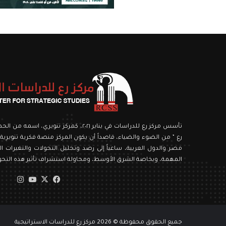
تأسس مركز رع للدراسات في يناير ٢٠٢١، كمركز ت
رع ” من الضوء والضياء، قاصداً أن يكون المركز منصة فكرية تنويرية،
مصر والدول العربية، ساعياً إلى رصد وتحليل التحولات والتغيرات الك
المهمة، وبخاصة الشرق الأوسط، ومحاولة استشراف تأثير هذه التحولا
‫X
فيسبوك
‫YouTube
انستق
جميع الحقوق محفوظة © 2026 مركز رع للدراسات الاستراتيجية