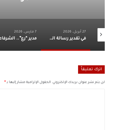
27 أبريل، 2026
7 مارس، 2026
بالفيديو “سيلفر سكرين”.. تطلق حملة إعلانية لدعم المنتخب المصري في كأس العالم
في تقدير رسالة السلام.. استقبال مهيب لوفد المؤسسة في إندونيسيا
اترك تعليقاً
لن يتم نشر عنوان بريدك الإلكتروني.
الحقول الإلزامية مشار إليها بـ
*
ا
ل
ت
ع
ل