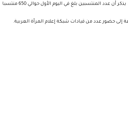
وفي ختام الفعالية، أُطلقت عمليًا حملة انتساب 10 مليون منتسب للمؤسسة، حيث تم توزيع بطاقات العضوية على الحضور. يذكر أن عدد المنتسبين بلغ في اليوم الأول حوالي 650 منتسبا
 إلى حضور عدد من قيادات شبكة إعلام المرأة العربية.