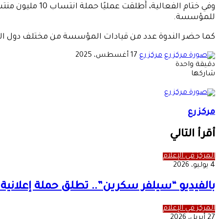
للمؤسسة.
كما حضر الندوة عدد من قيادات المؤسسة من مختلف دول العال
أرسل
مركز رع
17 أغسطس، 2025
بريدا
دقيقة واحدة
‫X
‫Pocket
لينكدإن
فيسبوك
بينتيريست
Odnoklassniki
إلكترونيا
شاركها
‫X
طباعة
‫Pocket
لينكدإن
مشاركة
فيسبوك
بينتيريست
Odnoklassniki
عبر
البريد
مركز رع
أقرأ التالي
المركز في الإعلام
4 يوليو، 2026
بالفيديو “سيلفر سكرين”.. تطلق حملة إعلاني
المركز في الإعلام
27 أبريل، 2026