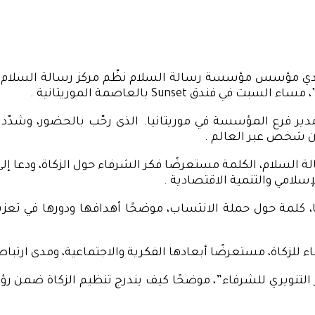
ادي مؤسس مؤسسة رسالة السلام نظّم مركز رسالة السلام للد
دق Sunset بالعاصمة الموريتانية .
دير فرع المؤسسة في موريتانيا. الذى رحّب بالحضور، وشدّد 
ن شخص عبر العالم .
 السلام، الكلمة مستعرضًا فكر الشرفاء حول الزكاة، ودعا إل
سلامي والتنمية الاقتصادية .
، كلمة حول حملة الانتساب، موضحًا أهدافها ودورها في تعز
اء للزكاة، مستعرضًا أبعادها الفكرية والاجتماعية، ومدى ارتبا
ر التنويري للشرفاء”، موضحًا كيف يندرج تنظيم الزكاة ضمن ر