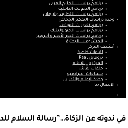
برنامج دراسات الخليج العربي
برنامج التحولات الداخلية
برنامج دراسات التطرف والإرهاب
وحدة دراسات التفكير الجماعي
برنامج تقديرات الموقف
برنامج دراسات الجيوبوليتيك
برنامج دراسات البحر الأحمر و أفريقيا
المشروعات البحثية
أنشطة المركز
لقاءات خاصة
بروفايل ـ Raa
المركز في الإعلام
حلقات نقاش
مساحات افتراضية
وحدة الإعلام والتدريب
الاتصال بنا
بحث
عن
في ندوته عن الزكاة…”رسالة السلام للدراسات” يطل