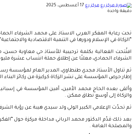
أرسل
مركز رع
17 أغسطس، 2025
بريدا
دقيقة واحدة
إلكترونيا
تحت رعاية المفكر العربي الاستاذ على محمد الشرفاء الحم
“الزكاة في الإسلام ودورها في التنمية الاقتصادية والاجتماعية”، مساء السبت في فن
افتُتحت الفعالية بكلمة ترحيبية للأستاذ حي معاوية حسن، م
الشرفاء الحمادي، معلنًا عن إطلاق حملة انتساب عشرة مليو
ثم تناول الأستاذ مجدي طنطاوي، المدير العام لمؤسسة رسالة
إطار حرص المؤسسة على نشر الزكاة كركيزة من ركائز البناء الإ
وألقى بعده الحاج محمد الأمين، أمين المؤسسة في إسبانيا
والزكاة إلى أوسع نطاق ممكن .
ثم تحدّث الإعلامي الكبير الولي ولد سيدي هيبة عن رؤية الشرف
بعد ذلك قدّم الدكتور محمد الرباني مداخلة مركزة حول “الفك
والمصلحة العامة .