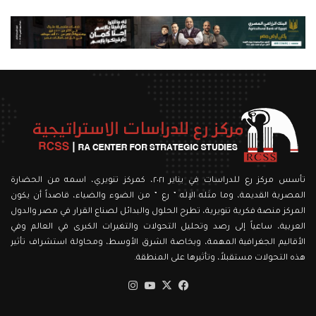
تأسس مركز رع للدراسات في يناير ٢٠٢١، كمركز تنويري، اسمه من الحضارة
المصرية القديمة، وما مثله الإله ” رع ” من الضوء والضياء، قاصداً أن يكون
المركز منصة فكرية تنويرية، تطرح الحلول والبدائل لصناع القرار في مصر والدول
العربية، ساعياً إلى رصد وتحليل التحولات والتغيرات الكبرى في العالم وفي
الأقاليم الجغرافية المهمة، وبخاصة الشرق الأوسط، ومحاولة استشراف تأثير
هذه التحولات مستقبلاً، وتأثيرها على المنطقة.
‫X
فيسبوك
‫YouTube
انستقرام