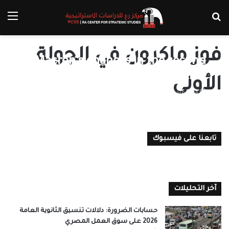
بحث عن
الق
فوز ماكرون في الجولة
Macron’s chances in the second
round of the presidential election
الأولى
وردة عبد الرازق
16 أبريل، 2022
0
تابعنا على فيسبوك
آخر التحليلات
حسابات الضرورة: دلالات تنسيق الثانوية العامة
2026 على سوق العمل المصري