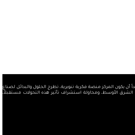
والضياء، قاصداً أن يكون المركز منصة فكرية تنويرية، تطرح الحلول والبدائل لصناع
ة الشرق الأوسط، ومحاولة استشراف تأثير هذه التحولات مستقبلاً،