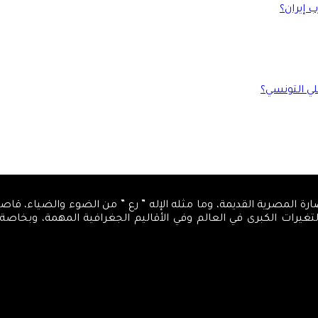
 إيران؟
لي التونسي؟
، كمركز تنويري، اسمه من الحضارة المصرية القديمة، وما مثله الإله ” رع ” من الضوء 
والتغيرات الكبرى في العالم وفي الأقاليم الجغرافية المهمة، وبخاص