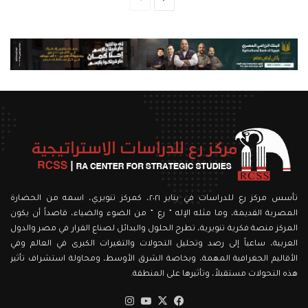
التالية
السابقة
تأسس مركز رع للدراسات في يناير ٢٠٢١، كمركز تنويري، اسمه من الحضارة
المصرية القديمة، وما مثله الإله ” رع ” من الضوء والضياء، قاصداً أن يكون
المركز منصة فكرية تنويرية، تطرح الحلول والبدائل لصناع القرار في مصر والدول
العربية، ساعياً إلى رصد وتحليل التحولات والتغيرات الكبرى في العالم وفي
الأقاليم الجغرافية المهمة، وبخاصة الشرق الأوسط، ومحاولة استشراف تأثير
هذه التحولات مستقبلاً، وتأثيرها على المنطقة.
‫X
فيسبوك
‫YouTube
انستقرام