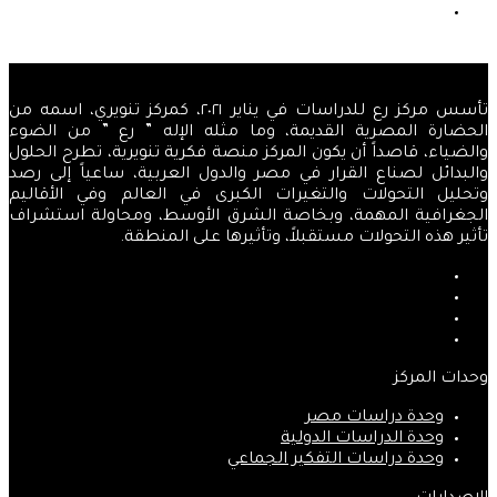
السابقة
الصفحة
التالية
تأسس مركز رع للدراسات في يناير ٢٠٢١، كمركز تنويري، اسمه من
الحضارة المصرية القديمة، وما مثله الإله ” رع ” من الضوء
والضياء، قاصداً أن يكون المركز منصة فكرية تنويرية، تطرح الحلول
والبدائل لصناع القرار في مصر والدول العربية، ساعياً إلى رصد
وتحليل التحولات والتغيرات الكبرى في العالم وفي الأقاليم
الجغرافية المهمة، وبخاصة الشرق الأوسط، ومحاولة استشراف
تأثير هذه التحولات مستقبلاً، وتأثيرها على المنطقة.
فيسبوك
‫X
‫YouTube
انستقرام
وحدات المركز
وحدة دراسات مصر
وحدة الدراسات الدولية
وحدة دراسات التفكير الجماعي