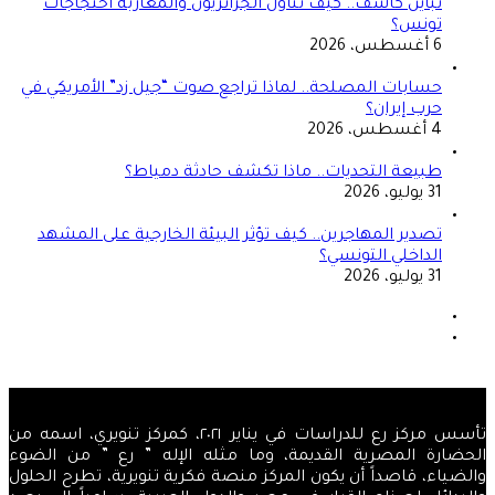
تباين كاشف.. كيف تناول الجزائريون والمغاربة احتجاجات
تونس؟
6 أغسطس، 2026
حسابات المصلحة.. لماذا تراجع صوت “جيل زد” الأمريكي في
حرب إيران؟
4 أغسطس، 2026
طبيعة التحديات.. ماذا تكشف حادثة دمياط؟
31 يوليو، 2026
تصدير المهاجرين.. كيف تؤثر البيئة الخارجية على المشهد
الداخلي التونسي؟
31 يوليو، 2026
الصفحة
السابقة
الصفحة
التالية
تأسس مركز رع للدراسات في يناير ٢٠٢١، كمركز تنويري، اسمه من
الحضارة المصرية القديمة، وما مثله الإله ” رع ” من الضوء
والضياء، قاصداً أن يكون المركز منصة فكرية تنويرية، تطرح الحلول