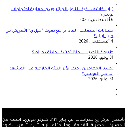
تباين كاشف.. كيف تناول الجزائريون والمغاربة احتجاجات
تونس؟
6 أغسطس، 2026
حسابات المصلحة.. لماذا تراجع صوت “جيل زد” الأمريكي في
حرب إيران؟
4 أغسطس، 2026
طبيعة التحديات.. ماذا تكشف حادثة دمياط؟
31 يوليو، 2026
تصدير المهاجرين.. كيف تؤثر البيئة الخارجية على المشهد
الداخلي التونسي؟
31 يوليو، 2026
الصفحة
السابقة
الصفحة
التالية
تأسس مركز رع للدراسات في يناير ٢٠٢١، كمركز تنويري، اسمه من
الحضارة المصرية القديمة، وما مثله الإله ” رع ” من الضوء