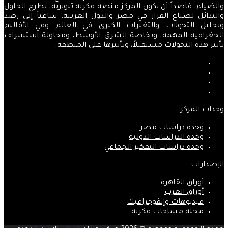
والضياء، قاصداً أن يكون المركز منصة فكرية تنويرية، تطرح الحلول
والبدائل لصناع القرار في مصر والدول العربية، ساعياً إلى رصد
وتحليل التحولات والتغيرات الكبرى في العالم وفي الأقاليم
الجغرافية المهمة، وبخاصة الشرق الأوسط، ومحاولة استشراف
تأثير هذه التحولات مستقبلاً، وتأثيرها على المنطقة.
فيسبوك
‫X
‫YouTube
انستقرام
وحدات المركز
وحدة دراسات مصر
وحدة الدراسات الدولية
وحدة دراسات التفكير الجماعي
الإصدارات
أوراق القاهرة
أوراق العرب
فيديوهات وإنفوجرافيك
مجلة مساحات فكرية