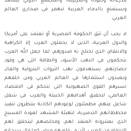
مدرعاته وجنوده والمرتزقة، والمجتمع الدولي يشاهد
ويستمتع بالدماء العربية تنهمر فى صحاري العالم
العربي .
لا يجب أن تثق الحكومة المصرية أو تعتمد على أمريكا
والدول العربية، الذين لا يحملون العرب إلا الكراهية
والانتقام، الذى تختلج به صدورهم، لما جعل الله العرب
يتحكمون فى الذهب الأسود، والطاقة التى هي وقود
حضارتهم، يستهدفون نهب الثروات البترولية والغاز،
ويعيدون استثمارها في العالم العربي ومن خلفهم
تسيرهم القوى الصهيونية التى تتحكم فى الاقتصاد
العالمي، لتحقيق أهدافهم الخبيثة والعرب فى شغل
شاغل عنهم، مطمئنون لوعودهم الكاذبة ينتظرون تنفيذ
مخططاتهم التدميرية، لتهيئة المشهد لعودة المسيح
الذى يعتبرونه المنقذ لهم، ومخلصهم ليتحقق لهم
الانتقام من العرب، لأن فى قلوبهم مرض كما قال سبحانه