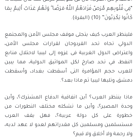
“فِي قُلُوبِهِم مَّرَضٌ فَزَادَهُمُ اللَّهُ مَرَضًا ۖ وَلَهُمْ عَذَابٌ أَلِيمٌ بِمَا
كَانُوا يَكْذِبُونَ” (10) (البقرة).
فلينظر العرب كيف يتجلى موقف مجلس الأمن والمجتمع
الدولي تجاه تحد القردوجان لقرارات مجلس الأمن،
واعتراض الدول الغربية فى غزوه إلى ليبيا لاحتلال منابع
النفط، في تحد صارخ لكل المواثيق الدولية، مما يبين
للعرب حجم المؤامرة التى أسقطت بغداد، وأسقطت
دمشق، وتليها ليبيا ثم ماذا بعد؟.
ماذا ينتظر العرب؟ أين اتفاقية الدفاع المشترك؟، وأين
وحدة المصير؟، وأين ما تشكله مختلف التطورات من
خطورة على كل دولة عربية؟، فهل يقف العرب
مستسلمين ومسلمين كل مقدراتهم لعدو لا عهد لديه،
ولا رحمة ولا أخلاق ولا قيم؟