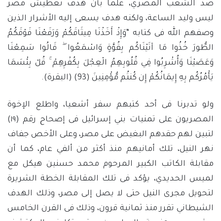
ضد الشعب المصري، علما بأن هدف تعطيش مصر
ليس وليد الساعة، ولكنه هدف يسعى إليه الأشرار الذين
وصفهم الله فى كتابه “وَإِذْ أَخَذْنَا مِيثَاقَكُمْ وَرَفَعْنَا فَوْقَكُمُ
الطُّورَ خُذُوا مَا آتَيْنَاكُم بِقُوَّةٍ وَاسْمَعُوا ۖ قَالُوا سَمِعْنَا
وَعَصَيْنَا وَأُشْرِبُوا فِي قُلُوبِهِمُ الْعِجْلَ بِكُفْرِهِمْ ۚ قُلْ بِئْسَمَا
يَأْمُرُكُم بِهِ إِيمَانُكُمْ إِن كُنتُم مُّؤْمِنِينَ (93) (البقرة).
ولو تدبرنا فى أحد كتبهم سفر أشعيا، واطلع الإخوة
المصريون على تمنيات بني إسرائيل فى إصحاح رقم (١٩)
لتبين لهم حقدهم البغيض على مصر، وعلى الأخص جفاف
نهر النيل، تلك أمانيهم منذ أكثر من ألفي عام، كما أن
مقابلة الكاتب الكبير المرحوم محمد حسنين هيكل مع
لميس الحديدي، يؤكد فى تلك المقابلة الخطة الشريرة
لتحويل مجرى النيل حتى لا يصل إلى مصر، وذلك الهدف
الشيطاني تقرر منذ ثمانية قرون، وذلك فى القرن الخامس