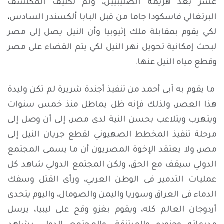
عشر بعد هزيمة الصليبيين، وتم تكليف المكتشف
البرتغالي فاسكودا جاما من قبل البابا ألكسندر السادس،
لكي يقوم بمقابلة ملك إثيوبيا وأن النيل يصل إلى مصر
لبحث إمكانية تحويل نهر النيل لكي يتم القضاء على مصر
وقطع مياه النيل عنها.
ما يقوم به آبى أحمد من تنفيذ أجندة شريرة لم تكن وليدة
هذا العصر، ولذلك فإنه ظل يماطل منذ خمس سنوات
ويتهرب ويتلاعب بحسن النية لدى مصر، إلى أن وصل إلى
مرحلة تنفيذ المخطط الصهيوني لقطع جريان النيل إلى
مصر، ولا يعتقد الإخوة المصريون أن ما يسمى المجتمع
الدولي سيقف مع الحق، ولكن المجتمع الدولي شاهد كل
عمليات التدمير فى الوطن العربي، ورأى القتل وسفك
الدماء فى العراق وسوريا واليمن والصومال، واليوم يتحدى
أردوجان العالم كله، ويقوم بغزو وقح على ليبيا، يرسل