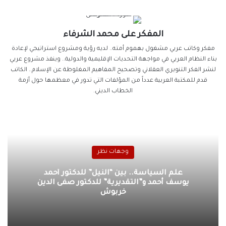
المفكر على محمد الشرفاء
مفكر وكاتب عربي مشغول بهموم أمته.. لديه رؤية ومشروع استراتيجي لإعادة
بناء النظام العربي في مواجهة التحديات الإقليمية والدولية.. وينفذ مشروع عربي
لنشر الفكر التنويري العقلاني وتصحيح المفاهيم المغلوطة عن الإسلام.. الكاتب
قدم للمكتبة العربية عدداً من المؤلفات التي تدور في معظمها حول أزمة
الخطاب الديني.
وجهات نظر
علم السياسة.. بين “النيل” للدكتور أحمد
يوسف أحمد و”التقديرية” للدكتور صفى الدين
خربوش