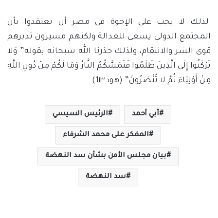
لذلك لا يجب على الإخوة فى مصر أن يعتقدوا بأن
المجتمع الدولي يسعى للعدالة ولكنهم مسيرون تديرهم
قوى الشر والانتقام، ولذلك حذرنا الله سبحانه بقوله” وَلا
تَرْكَنُوا إِلَى الَّذِينَ ظَلَمُوا فَتَمَسَّكُمُ النَّارُ وَمَا لَكُمْ مِنْ دُونِ اللَّهِ
مِنْ أَوْلِيَاءَ ثُمَّ لا تُنْصَرُونَ” (هود1١٣).
آبي أحمد
الرئيس السيسي
المفكر على محمد الشرفاء
بيان مجلس الأمن بشأن سد النهضة
سد النهضة