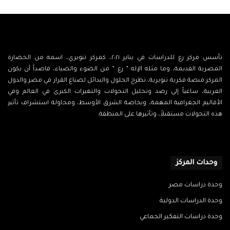
تأسس مركز رع للدراسات في يناير ٢٠٢١، كمركز تنويري، اسمه من الحضارة
المصرية القديمة، وما مثله الإله ” رع ” من الضوء والضياء، قاصداً أن يكون
المركز منصة فكرية تنويرية، تطرح الحلول والبدائل لصناع القرار في مصر والدول
العربية، ساعياً إلى رصد وتحليل التحولات والتغيرات الكبرى في العالم وفي
الأقاليم الجغرافية المهمة، وبخاصة الشرق الأوسط، ومحاولة استشراف تأثير
هذه التحولات مستقبلاً، وتأثيرها على المنطقة.
‫X
فيسبوك
‫YouTube
انستقرام
وحدات المركز
وحدة دراسات مصر
وحدة الدراسات الدولية
وحدة دراسات التفكير الجماعي