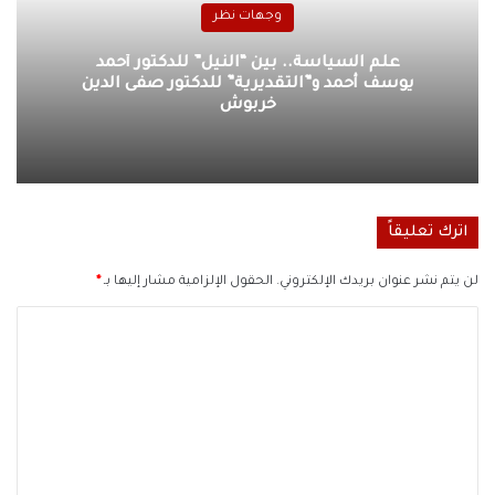
وجهات نظر
علم السياسة.. بين “النيل” للدكتور أحمد
يوسف أحمد و”التقديرية” للدكتور صفى الدين
خربوش
اترك تعليقاً
لن يتم نشر عنوان بريدك الإلكتروني.
الحقول الإلزامية مشار إليها بـ
*
ا
ل
ت
ع
ل
ي