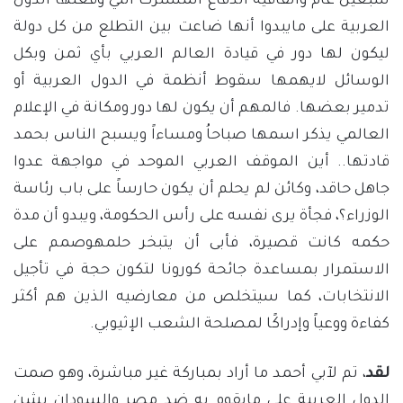
سبعين عام واتفاقية الدفاع المشترك التي وقعتها الدول
العربية على مايبدوا أنها ضاعت بين التطلع من كل دولة
ليكون لها دور في قيادة العالم العربي بأي ثمن وبكل
الوسائل لايهمها سقوط أنظمة في الدول العربية أو
تدمير بعضها. فالمهم أن يكون لها دور ومكانة في الإعلام
العالمي يذكر اسمها صباحاُ ومساءاً ويسبح الناس بحمد
قادتها.. أين الموقف العربي الموحد في مواجهة عدوا
جاهل حاقد، وكائن لم يحلم أن يكون حارساً على باب رئاسة
الوزراء؟، فجأة يرى نفسه على رأس الحكومة، ويبدو أن مدة
حكمه كانت قصيرة، فأبى أن يتبخر حلمهوصمم على
الاستمرار بمساعدة جائحة كورونا لتكون حجة في تأجيل
الانتخابات، كما سيتخلص من معارضيه الذين هم أكثر
كفاءة ووعياً وإدراكًا لمصلحة الشعب الإثيوبي.
لقد
، تم لآبي أحمد ما أراد بمباركة غير مباشرة، وهو صمت
الدول العربية على مايقوم به ضد مصر والسودان بشن