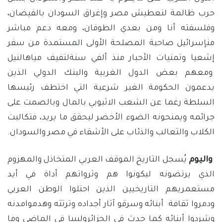
حرب ظالمة لتعطيش مصر وإغراق السودان بالفيضان،
وفلسفته أنا ومن بعدي الطوفان، ومعه دعم مباشر
منإسرائيل صاحبة المصلحة الأولى المستمدة من سفر
إشعيا وتمنيات الأحبار منذ ألفي سنةلتفيف مياهالنيل
ومعهم بعض الدول الغربية والبنك الدولي الذين
يدعمون الحكومة الغير شرعية التي اختطف رئيسها
السلطة رغما عن الشعب الاثيوبي بالمال وبالصمت على
جرائمه ويمنحونه الضوء الأخضر ليحقق ما يريد، فتكالبت
الكلاب والثعالب والذئاب على الأشقاء في مصر والسودان.
واليوم
يُسجل التاريخ الموقف العربي المتخاذل والمهزوم
الذي يرتضونه ليكونوا هم وثرواتهم أداة في أيد
مستعمريهم التاريخيين الذين احتلوا الوطن العربي
ودمروا ثقافة أبنائه وسرقو آثار أجداده وترتثه وهدموامدنه
وشردوا أبنائه كما حدث في الجزائروليبيا في الماضي وما