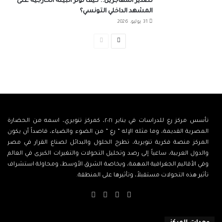
تصدير المهاجرين.. كيف تؤثر البيئة الخارجية على
المشهد الداخلي التونسي؟
31 يوليو، 2026
الصفحة
الصفحة
التالية
السابقة
تأسس مركز رع للدراسات في يناير ٢٠٢١، كمركز تنويري، اسمه من الحضارة
المصرية القديمة، وما مثله الإله ” رع ” من الضوء والضياء، قاصداً أن يكون
المركز منصة فكرية تنويرية، تطرح الحلول والبدائل لصناع القرار في مصر
والدول العربية، ساعياً إلى رصد وتحليل التحولات والتغيرات الكبرى في العالم
وفي الأقاليم الجغرافية المهمة، وبخاصة الشرق الأوسط، ومحاولة استشراف
تأثير هذه التحولات مستقبلاً، وتأثيرها على المنطقة.
‫X
فيسبوك
‫YouTube
انستقرام