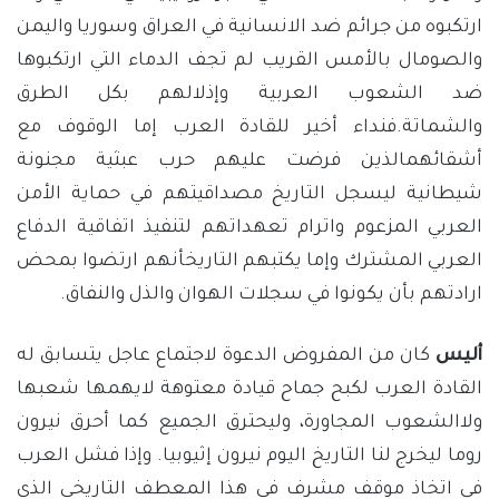
ارتكبوه من جرائم ضد الانسانية في العراق وسوريا واليمن
والصومال بالأمس القريب لم تجف الدماء التي ارتكبوها
ضد الشعوب العربية وإذلالهم بكل الطرق
والشماتة.فنداء أخير للقادة العرب إما الوقوف مع
أشقائهمالذين فرضت عليهم حرب عبثية مجنونة
شيطانية ليسجل التاريخ مصداقيتهم في حماية الأمن
العربي المزعوم واترام تعهداتهم لتنفيذ اتفاقية الدفاع
العربي المشترك وإما يكتبهم التاريخأنهم ارتضوا بمحض
ارادتهم بأن يكونوا في سجلات الهوان والذل والنفاق.
أليس
كان من المفروض الدعوة لاجتماع عاجل يتسابق له
القادة العرب لكبح جماح قيادة معتوهة لايهمها شعبها
ولاالشعوب المجاورة، وليحترق الجميع كما أحرق نيرون
روما ليخرج لنا التاريخ اليوم نيرون إثيوبيا. وإذا فشل العرب
في اتخاذ موقف مشرف في هذا المعطف التاريخي الذي