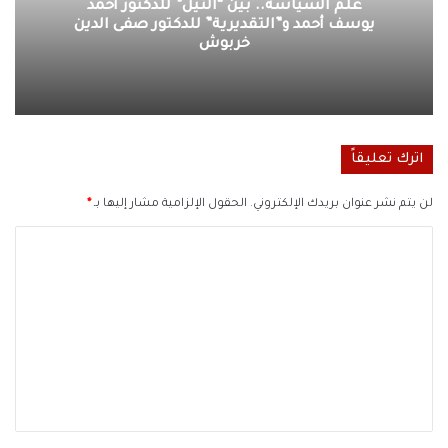
علم السياسة.. بين “النيل” للدكتور أحمد
يوسف أحمد و”التقديرية” للدكتور صفى الدين
خربوش
اترك تعليقاً
لن يتم نشر عنوان بريدك الإلكتروني.
الحقول الإلزامية مشار إليها بـ
*
ا
ل
ت
ع
ل
ي
ق