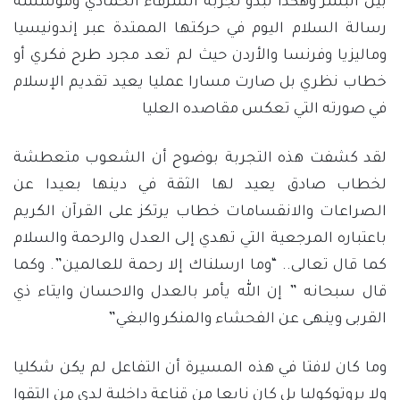
بين البشر وهكذا تبدو تجربة الشرفاء الحمادي ومؤسسة
رسالة السلام اليوم في حركتها الممتدة عبر إندونيسيا
وماليزيا وفرنسا والأردن حيث لم تعد مجرد طرح فكري أو
خطاب نظري بل صارت مسارا عمليا يعيد تقديم الإسلام
في صورته التي تعكس مقاصده العليا
لقد كشفت هذه التجربة بوضوح أن الشعوب متعطشة
لخطاب صادق يعيد لها الثقة في دينها بعيدا عن
الصراعات والانقسامات خطاب يرتكز على القرآن الكريم
باعتباره المرجعية التي تهدي إلى العدل والرحمة والسلام
كما قال تعالى.. “وما ارسلناك إلا رحمة للعالمين”. وكما
قال سبحانه ” إن الله يأمر بالعدل والاحسان وايتاء ذي
القربى وينهى عن الفحشاء والمنكر والبغي”
وما كان لافتا في هذه المسيرة أن التفاعل لم يكن شكليا
ولا بروتوكوليا بل كان نابعا من قناعة داخلية لدى من التقوا