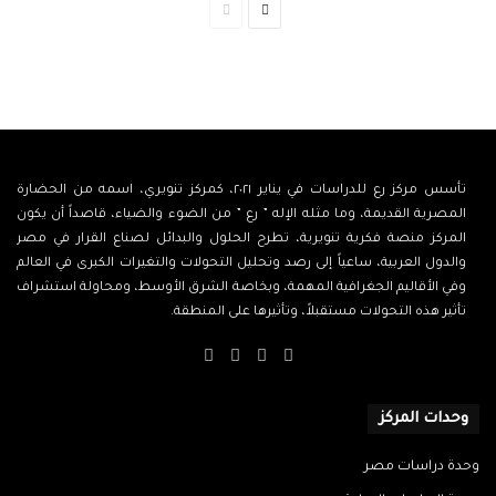
الصفحة
الصفحة
التالية
السابقة
تأسس مركز رع للدراسات في يناير ٢٠٢١، كمركز تنويري، اسمه من الحضارة
المصرية القديمة، وما مثله الإله ” رع ” من الضوء والضياء، قاصداً أن يكون
المركز منصة فكرية تنويرية، تطرح الحلول والبدائل لصناع القرار في مصر
والدول العربية، ساعياً إلى رصد وتحليل التحولات والتغيرات الكبرى في العالم
وفي الأقاليم الجغرافية المهمة، وبخاصة الشرق الأوسط، ومحاولة استشراف
تأثير هذه التحولات مستقبلاً، وتأثيرها على المنطقة.
‫X
فيسبوك
‫YouTube
انستقرام
وحدات المركز
وحدة دراسات مصر