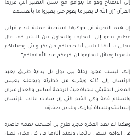
إلى الانفتاح وهو ما يتوافق مع سنن التغيير التي قررها
القرآن “إن الله لا يغير ما بقوم حتى يغيروا ما بأنفسهم:
إن هذه التجربة في جوهرها استجابة عملية لنداء قرآني
عظيم يدعو إلى التعارف والتعاون بين البشر كما قال
تعالى يا أيها الناس أنا خلقناكم من ذكر وانثى وجعلناكم
شعوبا وقبائل لتعارفوا ان اكرمكم عند الله اتقاكم”
إنها ليست مجرد رحلة بين دول بل بداية طريق يعيد
الإنسان إلى ذاته ويقربه من فطرته ويجعله يعيش
المعنى الحقيقي للحياة حيث الرحمة أساس والعدل ميزان
والسلام غاية وهي القيم التي إن سادت عادت للإنسان
إنسانيته وللحياة توازنها وللدين صفاؤه.
وهكذا لم تعد الفكرة مجرد طرح بل أصبحت نعمة حاضرة
في الواقع تنبض بالأمل وتمتد آثارها في كل مكان تصل