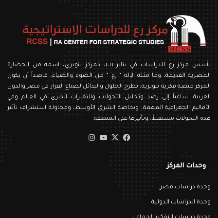
تأسس مركز رع للدراسات في يناير ٢٠٢١، كمركز تنويري، اسمه من الحضارة
المصرية القديمة، وما مثله الإله ” رع ” من الضوء والضياء، قاصداً أن يكون
المركز منصة فكرية تنويرية، تطرح الحلول والبدائل لصناع القرار في مصر والدول
العربية، ساعياً إلى رصد وتحليل التحولات والتغيرات الكبرى في العالم وفي
الأقاليم الجغرافية المهمة، وبخاصة الشرق الأوسط، ومحاولة استشراف تأثير
هذه التحولات مستقبلاً، وتأثيرها على المنطقة.
‫X
فيسبوك
‫YouTube
انستقرام
وحدات المركز
وحدة دراسات مصر
وحدة الدراسات الدولية
وحدة دراسات التفكير الجماعي