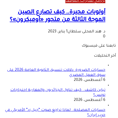
برنامج تقديرات الموقف
أولويات محيرة.. كيف تصارع الصين
الموجة الثالثة من متحور «أوميكرون»؟
د. هند المحلى سلطان
1 يناير، 2023
0
تابعنا على فيسبوك
آخر التحليلات
حسابات الضرورة: دلالات تنسيق الثانوية العامة 2026 على
سوق العمل المصري
6 أغسطس، 2026
تباين كاشف.. كيف تناول الجزائريون والمغاربة احتجاجات
تونس؟
6 أغسطس، 2026
حسابات المصلحة.. لماذا تراجع صوت “جيل زد” الأمريكي في
حرب إيران؟