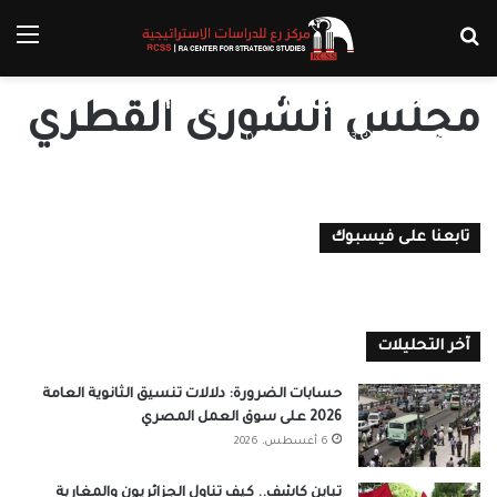
بحث عن
الق
لماذا لم تنجح المرأة القطرية في
انتخابات مجلس الشورى؟
مجلس الشورى القطري
ضياء نوح
13 أكتوبر، 2021
0
تابعنا على فيسبوك
آخر التحليلات
حسابات الضرورة: دلالات تنسيق الثانوية العامة
2026 على سوق العمل المصري
6 أغسطس، 2026
تباين كاشف.. كيف تناول الجزائريون والمغاربة