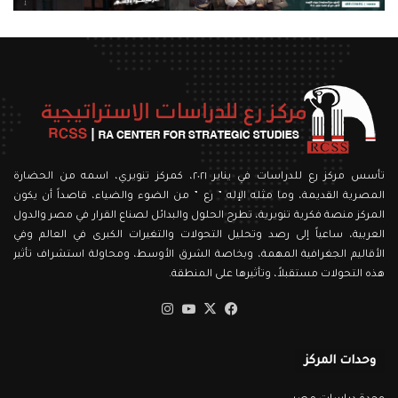
تأسس مركز رع للدراسات في يناير ٢٠٢١، كمركز تنويري، اسمه من الحضارة
المصرية القديمة، وما مثله الإله ” رع ” من الضوء والضياء، قاصداً أن يكون
المركز منصة فكرية تنويرية، تطرح الحلول والبدائل لصناع القرار في مصر والدول
العربية، ساعياً إلى رصد وتحليل التحولات والتغيرات الكبرى في العالم وفي
الأقاليم الجغرافية المهمة، وبخاصة الشرق الأوسط، ومحاولة استشراف تأثير
هذه التحولات مستقبلاً، وتأثيرها على المنطقة.
‫X
فيسبوك
‫YouTube
انستقرام
وحدات المركز