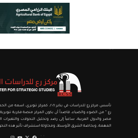
تأسس مركز رع للدراسات في يناير ٢٠٢١، كمركز ت
رع ” من الضوء والضياء، قاصداً أن يكون المركز منصة فكرية تنويرية،
مصر والدول العربية، ساعياً إلى رصد وتحليل التحولات والتغيرات الك
المهمة، وبخاصة الشرق الأوسط، ومحاولة استشراف تأثير هذه التحولا
‫X
فيسبوك
‫YouTube
انستق