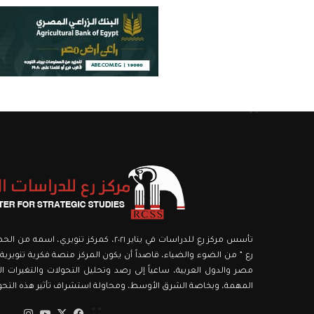
تأسس مركز رع للدراسات في يناير ٢٠٢١، كمركز ت
رع ” من الضوء والضياء، قاصداً أن يكون المركز منصة فكرية تنويرية،
مصر والدول العربية، ساعياً إلى رصد وتحليل التحولات والتغيرات الك
المهمة، وبخاصة الشرق الأوسط، ومحاولة استشراف تأثير هذه التحولا
‫X
فيسبوك
‫YouTube
انستق