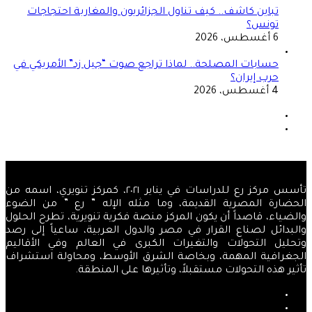
تباين كاشف.. كيف تناول الجزائريون والمغاربة احتجاجات
تونس؟
6 أغسطس، 2026
حسابات المصلحة.. لماذا تراجع صوت “جيل زد” الأمريكي في
حرب إيران؟
4 أغسطس، 2026
الصفحة
السابقة
الصفحة
التالية
تأسس مركز رع للدراسات في يناير ٢٠٢١، كمركز تنويري، اسمه من
الحضارة المصرية القديمة، وما مثله الإله ” رع ” من الضوء
والضياء، قاصداً أن يكون المركز منصة فكرية تنويرية، تطرح الحلول
والبدائل لصناع القرار في مصر والدول العربية، ساعياً إلى رصد
وتحليل التحولات والتغيرات الكبرى في العالم وفي الأقاليم
الجغرافية المهمة، وبخاصة الشرق الأوسط، ومحاولة استشراف
تأثير هذه التحولات مستقبلاً، وتأثيرها على المنطقة.
فيسبوك
‫X