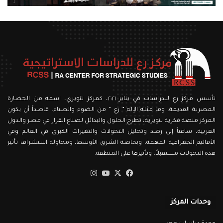
تأسس مركز رع للدراسات في يناير ٢٠٢١، كمركز تنويري، اسمه من الحضارة
المصرية القديمة، وما مثله الإله ” رع ” من الضوء والضياء، قاصداً أن يكون
المركز منصة فكرية تنويرية، تطرح الحلول والبدائل لصناع القرار في مصر والدول
العربية، ساعياً إلى رصد وتحليل التحولات والتغيرات الكبرى في العالم وفي
الأقاليم الجغرافية المهمة، وبخاصة الشرق الأوسط، ومحاولة استشراف تأثير
هذه التحولات مستقبلاً، وتأثيرها على المنطقة.
‫X
فيسبوك
‫YouTube
انستقرام
وحدات المركز