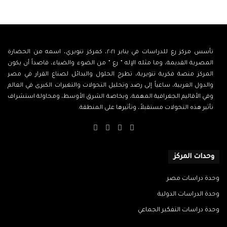
تأسس مركز رع للدراسات في يناير ٢٠٢١، كمركز تنويري، اسمه من الحضارة
المصرية القديمة، وما مثله الإله ” رع ” من الضوء والضياء، قاصداً أن يكون
المركز منصة فكرية تنويرية، تطرح الحلول والبدائل لصناع القرار في مصر
والدول العربية، ساعياً إلى رصد وتحليل التحولات والتغيرات الكبرى في العالم
وفي الأقاليم الجغرافية المهمة، وبخاصة الشرق الأوسط، ومحاولة استشراف
تأثير هذه التحولات مستقبلاً، وتأثيرها على المنطقة.
‫X
فيسبوك
‫YouTube
انستقرام
وحدات المركز
وحدة دراسات مصر
وحدة الدراسات الدولية
وحدة دراسات التفكير الجماعي