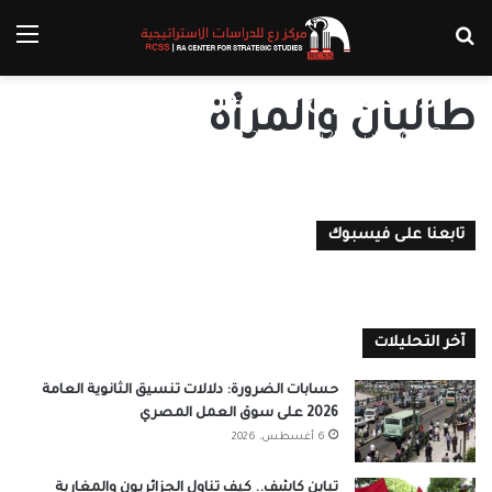
بحث عن
الق
كيف أعادت “طالبان” المرأة
الأفغانية إلى العصور المظلمة؟
طالبان والمرأة
أسماء دياب
25 سبتمبر، 2021
0
تابعنا على فيسبوك
آخر التحليلات
حسابات الضرورة: دلالات تنسيق الثانوية العامة
2026 على سوق العمل المصري
6 أغسطس، 2026
تباين كاشف.. كيف تناول الجزائريون والمغاربة