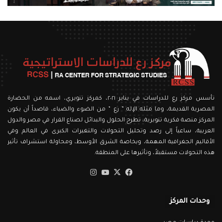
تأسس مركز رع للدراسات في يناير ٢٠٢١، كمركز تنويري، اسمه من الحضارة
المصرية القديمة، وما مثله الإله ” رع ” من الضوء والضياء، قاصداً أن يكون
المركز منصة فكرية تنويرية، تطرح الحلول والبدائل لصناع القرار في مصر والدول
العربية، ساعياً إلى رصد وتحليل التحولات والتغيرات الكبرى في العالم وفي
الأقاليم الجغرافية المهمة، وبخاصة الشرق الأوسط، ومحاولة استشراف تأثير
هذه التحولات مستقبلاً، وتأثيرها على المنطقة.
‫X
فيسبوك
‫YouTube
انستقرام
وحدات المركز