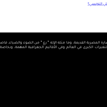
لي التونسي؟
، كمركز تنويري، اسمه من الحضارة المصرية القديمة، وما مثله الإله ” رع ” من الضوء 
والتغيرات الكبرى في العالم وفي الأقاليم الجغرافية المهمة، وبخاص