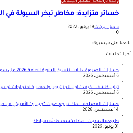
وحدة دراسات التفكير الجماعي
خسائر متزايدة: مخاطر تبخر السيولة في ال
د.حنان بركات
19 يوليو، 2022
0
تابعنا على فيسبوك
آخر التحليلات
حسابات الضرورة: دلالات تنسيق الثانوية العامة 2026 على سوق العمل المصري
6 أغسطس، 2026
تباين كاشف.. كيف تناول الجزائريون والمغاربة احتجاجات تونس
6 أغسطس، 2026
حسابات المصلحة.. لماذا تراجع صوت “جيل زد” الأمريكي في حرب
4 أغسطس، 2026
طبيعة التحديات.. ماذا تكشف حادثة دمياط؟
31 يوليو، 2026