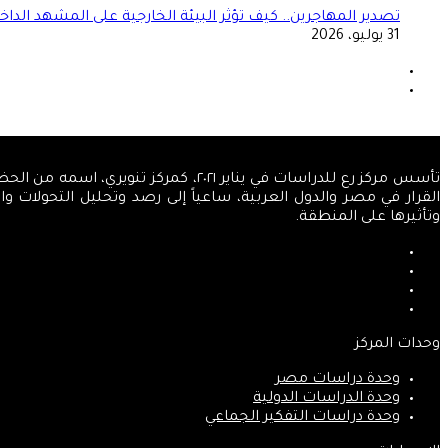
تصدير المهاجرين.. كيف تؤثر البيئة الخارجية على المشهد الداخ
31 يوليو، 2026
الصفحة
السابقة
الصفحة
التالية
تأسس مركز رع للدراسات في يناير ٢٠٢١
القرار في مصر والدول العربية، ساعياً إلى رصد وتحليل التحولات 
وتأثيرها على المنطقة.
فيسبوك
‫X
‫YouTube
انستقرام
وحدات المركز
وحدة دراسات مصر
وحدة الدراسات الدولية
وحدة دراسات التفكير الجماعي