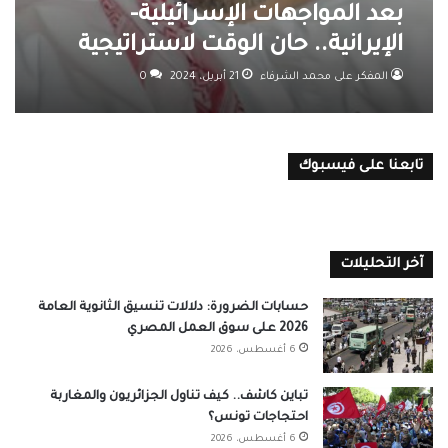
بعد المواجهات الإسرائيلية-
الإيرانية.. حان الوقت لاستراتيجية
بناء النظام العربي
المفكر على محمد الشرفاء
21 أبريل، 2024
0
تابعنا على فيسبوك
آخر التحليلات
حسابات الضرورة: دلالات تنسيق الثانوية العامة
2026 على سوق العمل المصري
6 أغسطس، 2026
تباين كاشف.. كيف تناول الجزائريون والمغاربة
احتجاجات تونس؟
6 أغسطس، 2026