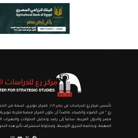
تأسس مركز رع للدراسات في يناير ٢٠٢١، كمركز ت
رع ” من الضوء والضياء، قاصداً أن يكون المركز منصة فكرية تنويرية،
مصر والدول العربية، ساعياً إلى رصد وتحليل التحولات والتغيرات الك
المهمة، وبخاصة الشرق الأوسط، ومحاولة استشراف تأثير هذه التحولا
‫X
فيسبوك
‫YouTube
انستق