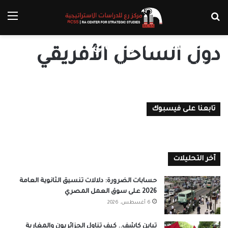
بحث عن
الق
الأزمات المتلاحقة.. لماذا تتعثر
السلطة في دولة مالي؟
دول الساحل الأفريقي
د. محمد فؤاد رشوان
19 ديسمبر، 2022
0
تابعنا على فيسبوك
آخر التحليلات
حسابات الضرورة: دلالات تنسيق الثانوية العامة
2026 على سوق العمل المصري
6 أغسطس، 2026
تباين كاشف.. كيف تناول الجزائريون والمغاربة