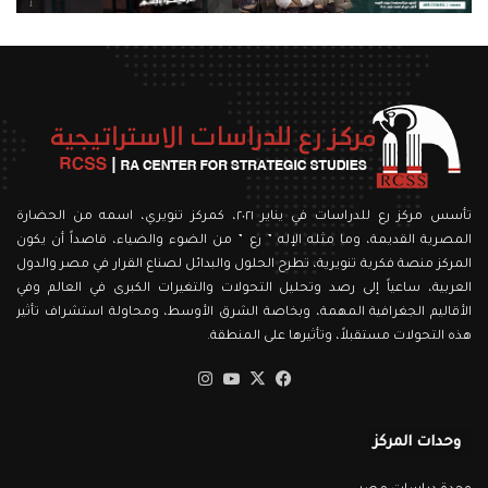
تأسس مركز رع للدراسات في يناير ٢٠٢١، كمركز تنويري، اسمه من الحضارة
المصرية القديمة، وما مثله الإله ” رع ” من الضوء والضياء، قاصداً أن يكون
المركز منصة فكرية تنويرية، تطرح الحلول والبدائل لصناع القرار في مصر والدول
العربية، ساعياً إلى رصد وتحليل التحولات والتغيرات الكبرى في العالم وفي
الأقاليم الجغرافية المهمة، وبخاصة الشرق الأوسط، ومحاولة استشراف تأثير
هذه التحولات مستقبلاً، وتأثيرها على المنطقة.
‫X
فيسبوك
‫YouTube
انستقرام
وحدات المركز