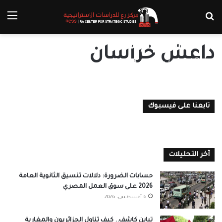
بحث عن
الق
ما تداعيات رفع روسيا لـ “طالبان”
من قوائم الإرهاب؟
داعش خراسان
أسماء دياب
2 مايو، 2024
0
تابعنا على فيسبوك
آخر التحليلات
حسابات الضرورة: دلالات تنسيق الثانوية العامة
2026 على سوق العمل المصري
6 أغسطس، 2026
تباين كاشف.. كيف تناول الجزائريون والمغاربة