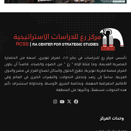
تأسس مركز رع للدراسات في يناير ٢٠٢١، كمركز تنويري، اسمه من الحضارة
المصرية القديمة، وما مثله الإله ” رع ” من الضوء والضياء، قاصداً أن يكون
المركز منصة فكرية تنويرية، تطرح الحلول والبدائل لصناع القرار في مصر والدول
العربية، ساعياً إلى رصد وتحليل التحولات والتغيرات الكبرى في العالم وفي
الأقاليم الجغرافية المهمة، وبخاصة الشرق الأوسط، ومحاولة استشراف تأثير
هذه التحولات مستقبلاً، وتأثيرها على المنطقة.
‫X
فيسبوك
‫YouTube
انستقرام
وحدات المركز