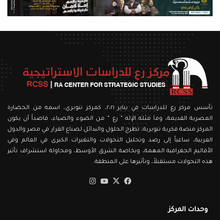
تأسس مركز رع للدراسات في يناير ٢٠٢١، كمركز تنويري، اسمه من الحضارة
المصرية القديمة، وما مثله الإله ” رع ” من الضوء والضياء، قاصداً أن يكون
المركز منصة فكرية تنويرية، تطرح الحلول والبدائل لصناع القرار في مصر والدول
العربية، ساعياً إلى رصد وتحليل التحولات والتغيرات الكبرى في العالم وفي
الأقاليم الجغرافية المهمة، وبخاصة الشرق الأوسط، ومحاولة استشراف تأثير
هذه التحولات مستقبلاً، وتأثيرها على المنطقة.
‫X
فيسبوك
‫YouTube
انستقرام
وحدات المركز