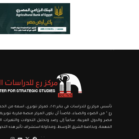
تأسس مركز رع للدراسات في يناير ٢٠٢١، كمركز ت
رع ” من الضوء والضياء، قاصداً أن يكون المركز منصة فكرية تنويرية،
مصر والدول العربية، ساعياً إلى رصد وتحليل التحولات والتغيرات الك
المهمة، وبخاصة الشرق الأوسط، ومحاولة استشراف تأثير هذه التحولا
‫X
فيسبوك
‫YouTube
انستق