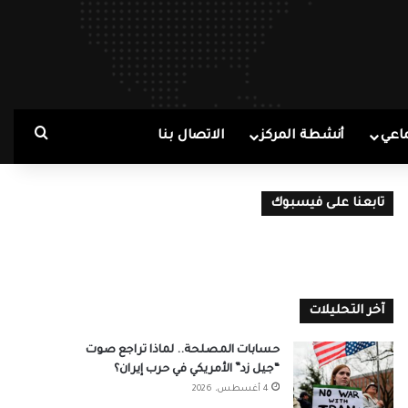
بحث ع
اعي
أنشطة المركز
الاتصال بنا
تابعنا على فيسبوك
آخر التحليلات
حسابات المصلحة.. لماذا تراجع صوت
“جيل زد” الأمريكي في حرب إيران؟
4 أغسطس، 2026