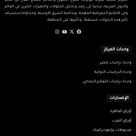
المركز منصة فكرية تنويرية، تطرح الحلول والبدائل لصناع القرار في مصر
والدول العربية، ساعياً إلى رصد وتحليل التحولات والتغيرات الكبرى في العالم
وفي الأقاليم الجغرافية المهمة، وبخاصة الشرق الأوسط، ومحاولة استشراف
تأثير هذه التحولات مستقبلاً، وتأثيرها على المنطقة.
‫X
فيسبوك
‫YouTube
انستقرام
وحدات المركز
وحدة دراسات مصر
وحدة الدراسات الدولية
وحدة دراسات التفكير الجماعي
الإصدارات
أوراق القاهرة
أوراق العرب
فيديوهات وإنفوجرافيك