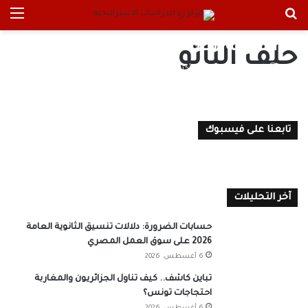
بحث عن
الق
كيف سيتعامل “الناتو” مع القوة
الصينية الصاعدة؟
حلف الناتو
وردة عبد الرازق
21 أكتوبر، 2021
0
تابعنا على فيسبوك
آخر التحليلات
حسابات الضرورة: دلالات تنسيق الثانوية العامة
2026 على سوق العمل المصري
6 أغسطس، 2026
تباين كاشف.. كيف تناول الجزائريون والمغاربة
احتجاجات تونس؟