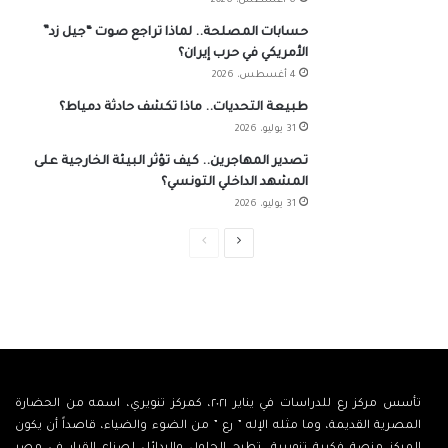
6 أغسطس، 2026
حسابات المصلحة.. لماذا تراجع صوت “جيل زد”
الأمريكي في حرب إيران؟
4 أغسطس، 2026
طبيعة التحديات.. ماذا تكشف حادثة دمياط؟
31 يوليو، 2026
تصدير المهاجرين.. كيف تؤثر البيئة الخارجية على
المشهد الداخلي التونسي؟
31 يوليو، 2026
الصفحة
الصفحة
التالية
السابقة
تأسس مركز رع للدراسات في يناير ٢٠٢١، كمركز تنويري، اسمه من الحضارة
المصرية القديمة، وما مثله الإله ” رع ” من الضوء والضياء، قاصداً أن يكون