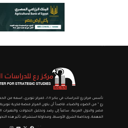
تأسس مركز رع للدراسات في يناير ٢٠٢١، كمركز ت
رع ” من الضوء والضياء، قاصداً أن يكون المركز منصة فكرية تنويرية،
مصر والدول العربية، ساعياً إلى رصد وتحليل التحولات والتغيرات الك
المهمة، وبخاصة الشرق الأوسط، ومحاولة استشراف تأثير هذه التحولا
‫X
فيسبوك
‫YouTube
انستق