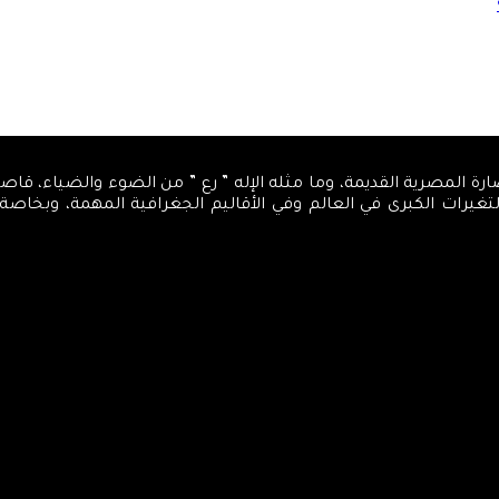
، كمركز تنويري، اسمه من الحضارة المصرية القديمة، وما مثله الإله ” رع ” من الضوء 
والتغيرات الكبرى في العالم وفي الأقاليم الجغرافية المهمة، وبخاص
‫X
‫YouTube
فيسبوك
انستقرام