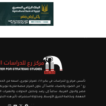
تأسس مركز رع للدراسات في يناير ٢٠٢١، كمركز ت
رع ” من الضوء والضياء، قاصداً أن يكون المركز منصة فكرية تنويرية،
مصر والدول العربية، ساعياً إلى رصد وتحليل التحولات والتغيرات الك
المهمة، وبخاصة الشرق الأوسط، ومحاولة استشراف تأثير هذه التحولا
‫X
فيسبوك
‫YouTube
انستق