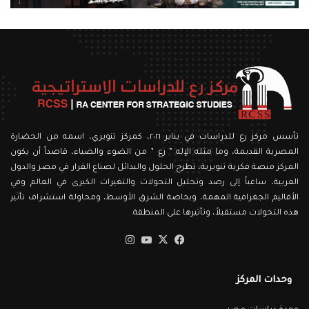
تأسس مركز رع للدراسات في يناير ٢٠٢١، كمركز تنويري، اسمه من الحضارة
المصرية القديمة، وما مثله الإله ” رع ” من الضوء والضياء، قاصداً أن يكون
المركز منصة فكرية تنويرية، تطرح الحلول والبدائل لصناع القرار في مصر والدول
العربية، ساعياً إلى رصد وتحليل التحولات والتغيرات الكبرى في العالم وفي
الأقاليم الجغرافية المهمة، وبخاصة الشرق الأوسط، ومحاولة استشراف تأثير
هذه التحولات مستقبلاً، وتأثيرها على المنطقة.
‫X
فيسبوك
‫YouTube
انستقرام
وحدات المركز