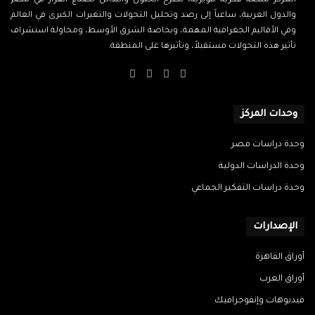
المركز منصة فكرية تنويرية، تطرح الحلول والبدائل لصناع القرار في مصر
والدول العربية، ساعياً إلى رصد وتحليل التحولات والتغيرات الكبرى في العالم
وفي الأقاليم الجغرافية المهمة، وبخاصة الشرق الأوسط، ومحاولة استشراف
تأثير هذه التحولات مستقبلاً، وتأثيرها على المنطقة.
‫X
فيسبوك
‫YouTube
انستقرام
وحدات المركز
وحدة دراسات مصر
وحدة الدراسات الدولية
وحدة دراسات التفكير الجماعي
الإصدارات
أوراق القاهرة
أوراق العرب
فيديوهات وإنفوجرافيك