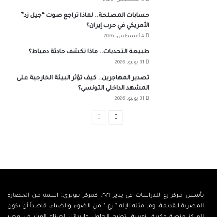
6 أغسطس، 2026
حسابات المصلحة.. لماذا تراجع صوت “جيل زد”
الأمريكي في حرب إيران؟
4 أغسطس، 2026
طبيعة التحديات.. ماذا تكشف حادثة دمياط؟
31 يوليو، 2026
تصدير المهاجرين.. كيف تؤثر البيئة الخارجية على
المشهد الداخلي التونسي؟
31 يوليو، 2026
الصفحة
الصفحة
التالية
السابقة
تأسس مركز رع للدراسات في يناير ٢٠٢١، كمركز تنويري، اسمه من الحضارة
المصرية القديمة، وما مثله الإله ” رع ” من الضوء والضياء، قاصداً أن يكون