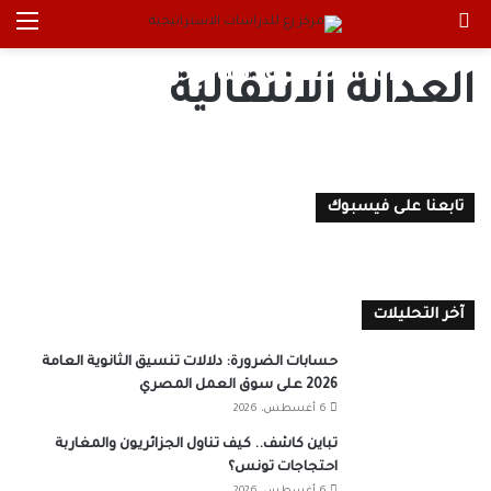
بحث عن
الق
العدالة الانتقالية..نماذج وتطبيقات
العدالة الانتقالية
اللواء هشام صبري
18 فبراير، 2021
0
تابعنا على فيسبوك
آخر التحليلات
حسابات الضرورة: دلالات تنسيق الثانوية العامة
2026 على سوق العمل المصري
6 أغسطس، 2026
تباين كاشف.. كيف تناول الجزائريون والمغاربة
احتجاجات تونس؟