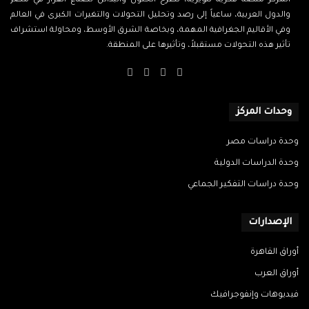
المركز منصة فكرية تنويرية، تطرح الحلول والبدائل لصناع القرار في مصر
والدول العربية، ساعياً إلى رصد وتحليل التحولات والتغيرات الكبرى في العالم
وفي الأقاليم الجغرافية المهمة، وبخاصة الشرق الأوسط، ومحاولة استشراف
تأثير هذه التحولات مستقبلاً، وتأثيرها على المنطقة.
‫X
فيسبوك
‫YouTube
انستقرام
وحدات المركز
وحدة دراسات مصر
وحدة الدراسات الدولية
وحدة دراسات التفكير الجماعي
الإصدارات
أوراق القاهرة
أوراق العرب
فيديوهات وإنفوجرافيك