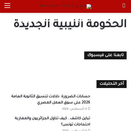
بحث عن
الق
ملفات ثقيلة: ما هو مستقبل
السلطة التنفيذية الجديدة في ليبيا؟
الحكومة الليبية الجديدة
عدنان موسى
7 فبراير، 2021
0
تابعنا على فيسبوك
آخر التحليلات
حسابات الضرورة: دلالات تنسيق الثانوية العامة
2026 على سوق العمل المصري
6 أغسطس، 2026
تباين كاشف.. كيف تناول الجزائريون والمغاربة
احتجاجات تونس؟