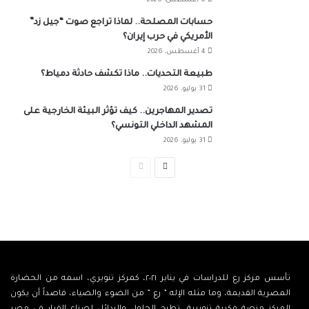
6 أغسطس، 2026
حسابات المصلحة.. لماذا تراجع صوت “جيل زد”
الأمريكي في حرب إيران؟
4 أغسطس، 2026
طبيعة التحديات.. ماذا تكشف حادثة دمياط؟
31 يوليو، 2026
تصدير المهاجرين.. كيف تؤثر البيئة الخارجية على
المشهد الداخلي التونسي؟
31 يوليو، 2026
الصفحة
الصفحة
التالية
السابقة
تأسس مركز رع للدراسات في يناير ٢٠٢١، كمركز تنويري، اسمه من الحضارة
المصرية القديمة، وما مثله الإله ” رع ” من الضوء والضياء، قاصداً أن يكون