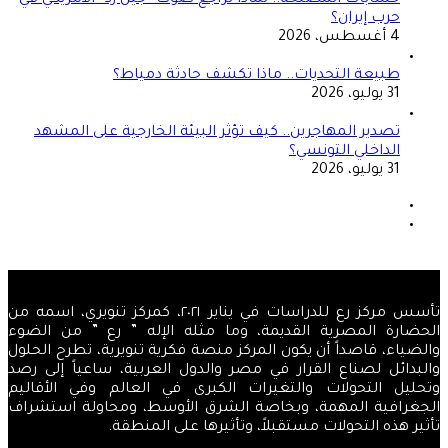
حرب إيران؟
4 أغسطس، 2026
طبيعة التحديات.. ماذا تكشف حادثة دمياط؟
31 يوليو، 2026
تصدير المهاجرين.. كيف تؤثر البيئة الخارجية على المشهد
الداخلي التونسي؟
31 يوليو، 2026
الصفحة
السابقة
الصفحة
التالية
تأسس مركز رع للدراسات في يناير ٢٠٢١، كمركز تنويري، اسمه من
الحضارة المصرية القديمة، وما مثله الإله ” رع ” من الضوء
والضياء، قاصداً أن يكون المركز منصة فكرية تنويرية، تطرح الحلول
والبدائل لصناع القرار في مصر والدول العربية، ساعياً إلى رصد
وتحليل التحولات والتغيرات الكبرى في العالم وفي الأقاليم
الجغرافية المهمة، وبخاصة الشرق الأوسط، ومحاولة استشراف
تأثير هذه التحولات مستقبلاً، وتأثيرها على المنطقة.