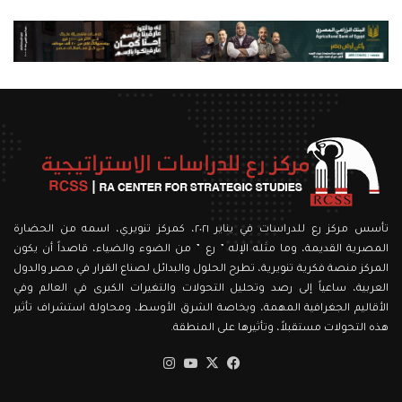
تأسس مركز رع للدراسات في يناير ٢٠٢١، كمركز تنويري، اسمه من الحضارة
المصرية القديمة، وما مثله الإله ” رع ” من الضوء والضياء، قاصداً أن يكون
المركز منصة فكرية تنويرية، تطرح الحلول والبدائل لصناع القرار في مصر والدول
العربية، ساعياً إلى رصد وتحليل التحولات والتغيرات الكبرى في العالم وفي
الأقاليم الجغرافية المهمة، وبخاصة الشرق الأوسط، ومحاولة استشراف تأثير
هذه التحولات مستقبلاً، وتأثيرها على المنطقة.
‫X
فيسبوك
‫YouTube
انستقرام