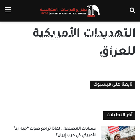
بحث عن
الق
التهديدات الأمريكية
مواقف متباينة: هل تستجيب
الميليشات العراقية للتهديدات
للعراق
الأمريكية؟
سارة أمين
11 أبريل، 2025
0
تابعنا على فيسبوك
آخر التحليلات
حسابات المصلحة.. لماذا تراجع صوت “جيل زد”
الأمريكي في حرب إيران؟