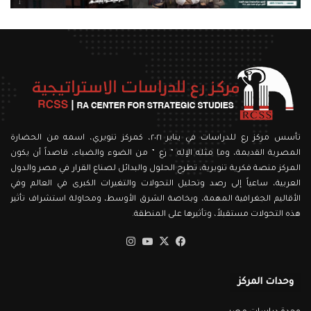
تأسس مركز رع للدراسات في يناير ٢٠٢١، كمركز تنويري، اسمه من الحضارة
المصرية القديمة، وما مثله الإله ” رع ” من الضوء والضياء، قاصداً أن يكون
المركز منصة فكرية تنويرية، تطرح الحلول والبدائل لصناع القرار في مصر والدول
العربية، ساعياً إلى رصد وتحليل التحولات والتغيرات الكبرى في العالم وفي
الأقاليم الجغرافية المهمة، وبخاصة الشرق الأوسط، ومحاولة استشراف تأثير
هذه التحولات مستقبلاً، وتأثيرها على المنطقة.
‫X
فيسبوك
‫YouTube
انستقرام
وحدات المركز