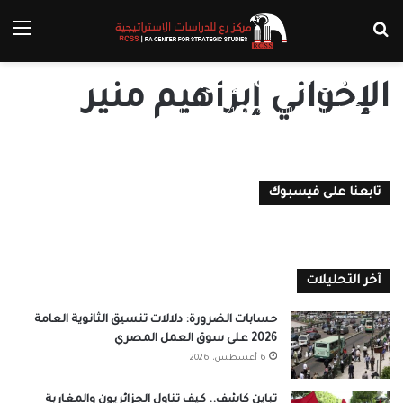
بحث عن
الق
صدام عابر للحدود: أين تنتهي الأزمة
داخل جماعة الإخوان؟
الإخواني إبراهيم منير
د.أبو الفضل الاسناوي
21 ديسمبر، 2021
0
تابعنا على فيسبوك
آخر التحليلات
حسابات الضرورة: دلالات تنسيق الثانوية العامة
2026 على سوق العمل المصري
6 أغسطس، 2026
تباين كاشف.. كيف تناول الجزائريون والمغاربة