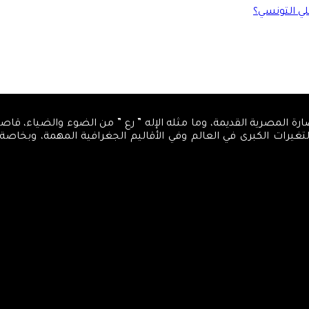
لي التونسي؟
، كمركز تنويري، اسمه من الحضارة المصرية القديمة، وما مثله الإله ” رع ” من الضوء 
والتغيرات الكبرى في العالم وفي الأقاليم الجغرافية المهمة، وبخاص