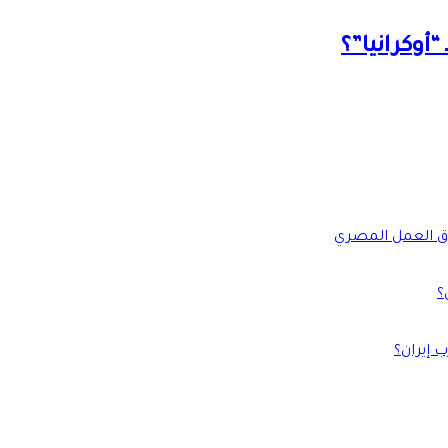
أوكرانيا”؟
؟
 إيران؟