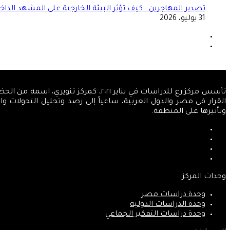
تصدير المهاجرين.. كيف تؤثر البيئة الخارجية على المشهد الداخ
31 يوليو، 2026
الصفحة
السابقة
الصفحة
التالية
تأسس مركز رع للدراسات في يناير ٢٠٢١
القرار في مصر والدول العربية، ساعياً إلى رصد وتحليل التحولات 
وتأثيرها على المنطقة.
فيسبوك
‫X
‫YouTube
انستقرام
وحدات المركز
وحدة دراسات مصر
وحدة الدراسات الدولية
وحدة دراسات التفكير الجماعي