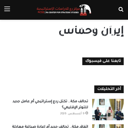
بحث عن
الق
هل يتطور موقف إيران من حرب
إسرائيل على غزة؟
إيران وحماس
سارة أمين
22 أكتوبر، 2023
0
تابعنا على فيسبوك
آخر التحليلات
تحالف مكة.. تكتل ردع إستراتيجي أم عامل جديد
للتوتر الإقليمي؟
9 أغسطس، 2026
اتفاق مكة.. تحالف جديد أم إعادة صياغة معادلة