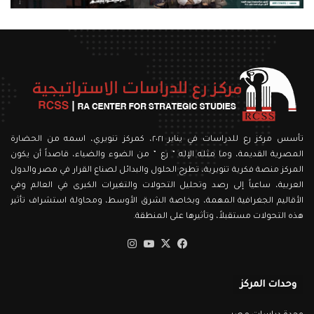
تأسس مركز رع للدراسات في يناير ٢٠٢١، كمركز تنويري، اسمه من الحضارة
المصرية القديمة، وما مثله الإله ” رع ” من الضوء والضياء، قاصداً أن يكون
المركز منصة فكرية تنويرية، تطرح الحلول والبدائل لصناع القرار في مصر والدول
العربية، ساعياً إلى رصد وتحليل التحولات والتغيرات الكبرى في العالم وفي
الأقاليم الجغرافية المهمة، وبخاصة الشرق الأوسط، ومحاولة استشراف تأثير
هذه التحولات مستقبلاً، وتأثيرها على المنطقة.
‫X
فيسبوك
‫YouTube
انستقرام
وحدات المركز