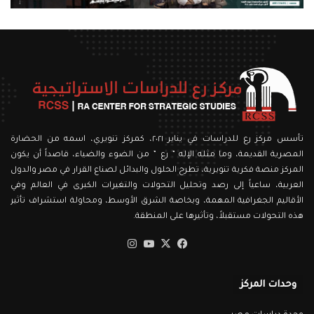
تأسس مركز رع للدراسات في يناير ٢٠٢١، كمركز تنويري، اسمه من الحضارة
المصرية القديمة، وما مثله الإله ” رع ” من الضوء والضياء، قاصداً أن يكون
المركز منصة فكرية تنويرية، تطرح الحلول والبدائل لصناع القرار في مصر والدول
العربية، ساعياً إلى رصد وتحليل التحولات والتغيرات الكبرى في العالم وفي
الأقاليم الجغرافية المهمة، وبخاصة الشرق الأوسط، ومحاولة استشراف تأثير
هذه التحولات مستقبلاً، وتأثيرها على المنطقة.
‫X
فيسبوك
‫YouTube
انستقرام
وحدات المركز