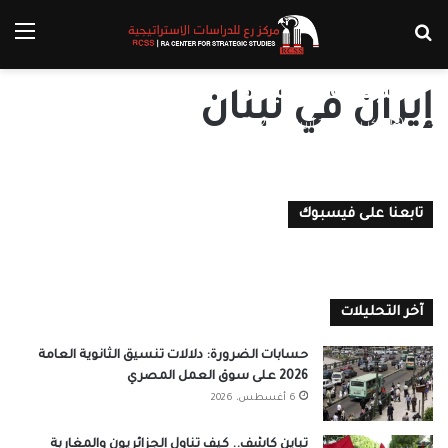
بحث عن
الق
كيف تتدخل “إيران” في الانتخابات
اللبنانية المقبلة؟
إيران في لبنان
مركز رع
28 أبريل، 2022
0
تابعنا على فيسبوك
آخر التحليلات
حسابات الضرورة: دلالات تنسيق الثانوية العامة
2026 على سوق العمل المصري
6 أغسطس، 2026
تباين كاشف.. كيف تناول الجزائريون والمغاربة