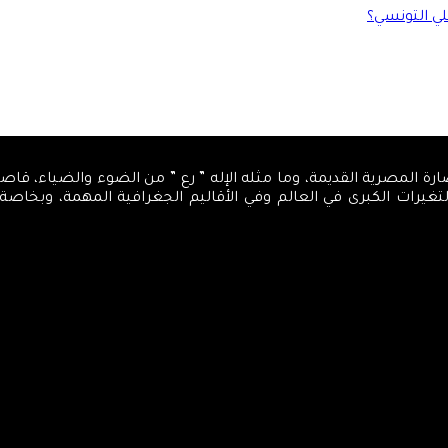
لي التونسي؟
، كمركز تنويري، اسمه من الحضارة المصرية القديمة، وما مثله الإله ” رع ” من الضوء 
والتغيرات الكبرى في العالم وفي الأقاليم الجغرافية المهمة، وبخاص