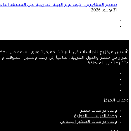
تصدير المهاجرين.. كيف تؤثر البيئة الخارجية على المشهد الداخ
31 يوليو، 2026
الصفحة
السابقة
الصفحة
التالية
تأسس مركز رع للدراسات في يناير ٢٠٢١
القرار في مصر والدول العربية، ساعياً إلى رصد وتحليل التحولات 
وتأثيرها على المنطقة.
فيسبوك
‫X
‫YouTube
انستقرام
وحدات المركز
وحدة دراسات مصر
وحدة الدراسات الدولية
وحدة دراسات التفكير الجماعي